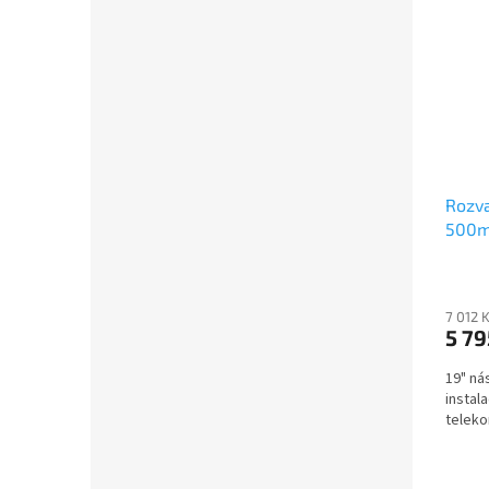
Rozva
500mm
7 012 
5 79
19" ná
instal
teleko