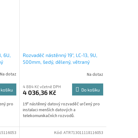
, 6U,
Rozvaděč nástěnný 19", LC-13, 9U,
ný
500mm, šedý, dělený, větraný
Na dotaz
Na dotaz
4 884 Kč včetně DPH
 košíku
Do košíku
4 036,36 Kč
ený pro
19" nástěnný datový rozvaděč určený pro
instalaci menších datových a
telekomunikačních rozvodů.
15116053
Kód:
ATR713011118116053