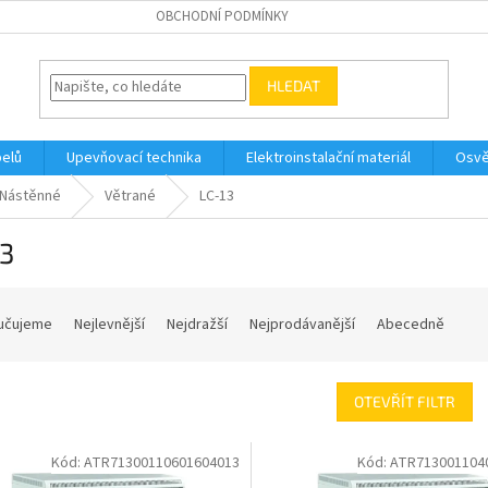
OBCHODNÍ PODMÍNKY
HLEDAT
belů
Upevňovací technika
Elektroinstalační materiál
Osvě
Nástěnné
Větrané
LC-13
13
učujeme
Nejlevnější
Nejdražší
Nejprodávanější
Abecedně
OTEVŘÍT FILTR
Kód:
ATR71300110601604013
Kód:
ATR713001104