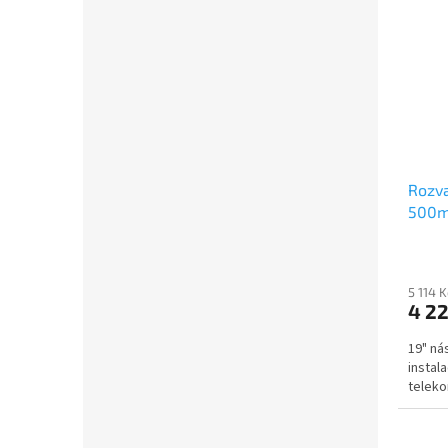
Rozva
500mm
5 114 
4 22
19" ná
instal
teleko