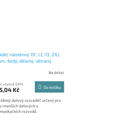
děč nástěnný 19", LC-13, 21U,
, šedý, dělený, větraný
Na dotaz
Kč včetně DPH
Do košíku
5,04 Kč
stěnný datový rozvaděč určený pro
aci menších datových a
munikačních rozvodů.
O