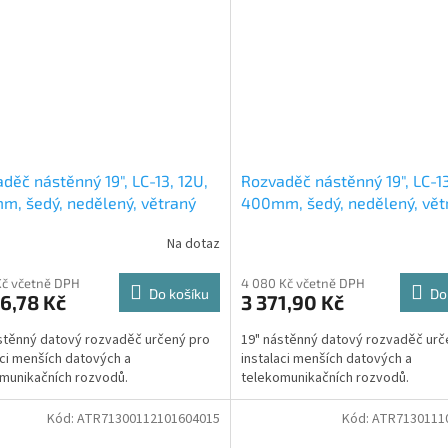
děč nástěnný 19", LC-13, 12U,
Rozvaděč nástěnný 19", LC-13
, šedý, nedělený, větraný
400mm, šedý, nedělený, vět
Na dotaz
Kč včetně DPH
4 080 Kč včetně DPH
Do košíku
Do
6,78 Kč
3 371,90 Kč
stěnný datový rozvaděč určený pro
19" nástěnný datový rozvaděč urč
aci menších datových a
instalaci menších datových a
munikačních rozvodů.
telekomunikačních rozvodů.
Kód:
ATR71300112101604015
Kód:
ATR7130111