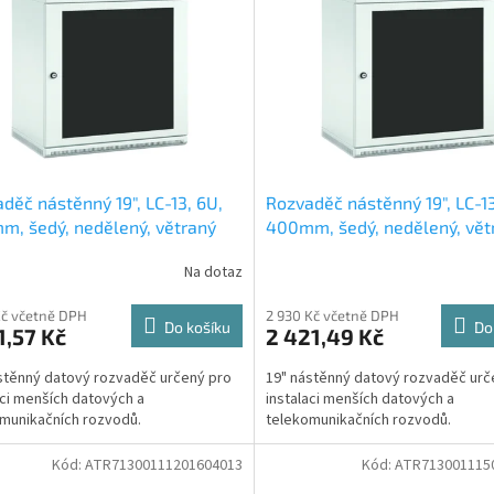
děč nástěnný 19", LC-13, 6U,
Rozvaděč nástěnný 19", LC-13
, šedý, nedělený, větraný
400mm, šedý, nedělený, vět
Na dotaz
Kč včetně DPH
2 930 Kč včetně DPH
Do košíku
Do
1,57 Kč
2 421,49 Kč
stěnný datový rozvaděč určený pro
19" nástěnný datový rozvaděč urč
aci menších datových a
instalaci menších datových a
munikačních rozvodů.
telekomunikačních rozvodů.
Kód:
ATR71300111201604013
Kód:
ATR713001115