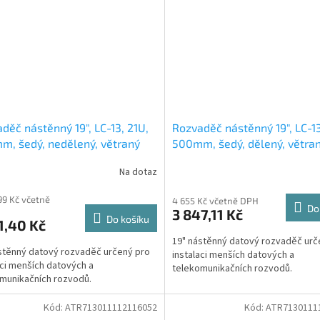
děč nástěnný 19", LC-13, 21U,
Rozvaděč nástěnný 19", LC-13
, šedý, nedělený, větraný
500mm, šedý, dělený, větra
Na dotaz
99 Kč včetně
4 655 Kč včetně DPH
Do
3 847,11 Kč
Do košíku
1,40 Kč
19" nástěnný datový rozvaděč urč
stěnný datový rozvaděč určený pro
instalaci menších datových a
aci menších datových a
telekomunikačních rozvodů.
munikačních rozvodů.
Kód:
ATR713011112116052
Kód:
ATR7130111