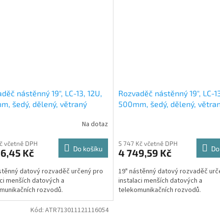
děč nástěnný 19", LC-13, 12U,
Rozvaděč nástěnný 19", LC-13
, šedý, dělený, větraný
500mm, šedý, dělený, větra
Na dotaz
Kč včetně DPH
5 747 Kč včetně DPH
Do košíku
Do
6,45 Kč
4 749,59 Kč
stěnný datový rozvaděč určený pro
19" nástěnný datový rozvaděč urč
aci menších datových a
instalaci menších datových a
munikačních rozvodů.
telekomunikačních rozvodů.
Kód:
ATR713011121116054