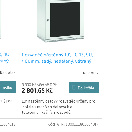
, 4U,
Rozvaděč nástěnný 19", LC-13, 9U,
raný
400mm, šedý, nedělený, větraný
Na dotaz
Na dotaz
3 390 Kč včetně DPH
 košíku
Do košíku
2 801,65 Kč
ený pro
19" nástěnný datový rozvaděč určený pro
instalaci menších datových a
telekomunikačních rozvodů.
01604013
Kód:
ATR71300111801604014