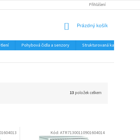
Přihlášení
NÁKUPNÍ
Prázdný košík
KOŠÍK
tlení
Pohybová čidla a senzory
Strukturovaná kabeláž
R
13
položek celkem
01604013
Kód:
ATR71300110901604014