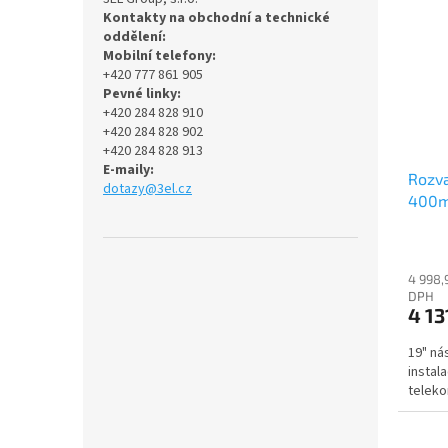
Kontakty na obchodní a technické
oddělení:
Mobilní telefony:
+420 777 861 905
Pevné linky:
+420 284 828 910
+420 284 828 902
+420 284 828 913
E-maily:
Rozva
dotazy@3el.cz
400mm
4 998,
DPH
4 13
19" ná
instal
teleko