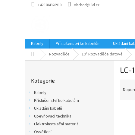
Přejít
+420284828910
obchod@3el.cz
na
obsah
Kabely
Příslušenství ke kabelům
Ukládání ka
Domů
Rozvaděče
19" Rozvaděče datové
P
LC-
o
Přeskočit
s
Kategorie
kategorie
Ř
t
a
r
Dopor
Kabely
z
a
Příslušenství ke kabelům
e
n
n
Ukládání kabelů
n
í
í
Upevňovací technika
p
p
Elektroinstalační materiál
V
r
a
ý
Osvětlení