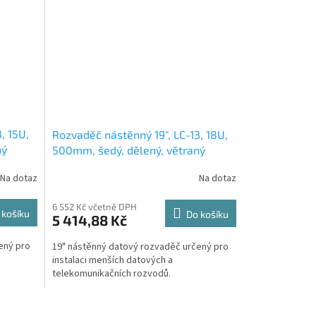
, 15U,
Rozvaděč nástěnný 19", LC-13, 18U,
ný
500mm, šedý, dělený, větraný
Na dotaz
Na dotaz
6 552 Kč včetně DPH
 košíku
Do košíku
5 414,88 Kč
ený pro
19" nástěnný datový rozvaděč určený pro
instalaci menších datových a
telekomunikačních rozvodů.