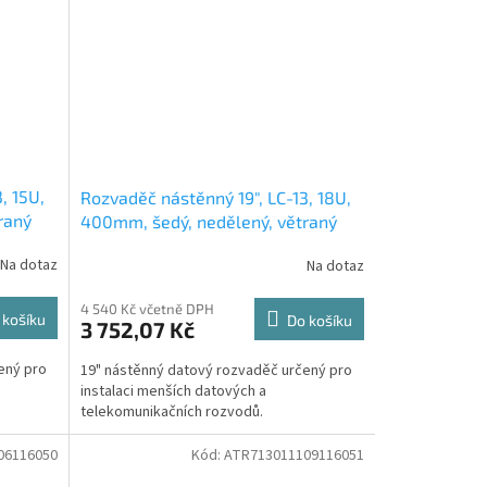
, 15U,
Rozvaděč nástěnný 19", LC-13, 18U,
raný
400mm, šedý, nedělený, větraný
Na dotaz
Na dotaz
4 540 Kč včetně DPH
 košíku
Do košíku
3 752,07 Kč
ený pro
19" nástěnný datový rozvaděč určený pro
instalaci menších datových a
telekomunikačních rozvodů.
06116050
Kód:
ATR713011109116051