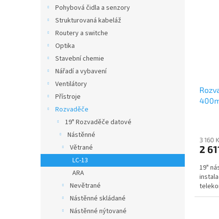
o
n
p
Pohybová čidla a senzory
d
e
i
Strukturovaná kabeláž
u
l
s
k
Routery a switche
p
t
Optika
r
ů
o
Stavební chemie
d
Nářadí a vybavení
u
Ventilátory
Rozva
k
Přístroje
400mm
t
Rozvaděče
ů
19" Rozvaděče datové
Nástěnné
3 160 
Větrané
2 61
LC-13
19" ná
ARA
instal
Nevětrané
teleko
Nástěnné skládané
Nástěnné nýtované