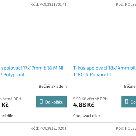
Kód:
POL38117017T
Kód:
POL3
 spojovací 17x17mm bílá MINI
T-kus spojovací 18x14mm bíl
7 Polyprofil
T18014 Polyprofil
Běžně skladem
Běžně
č včetně DPH
5,90 Kč včetně DPH
Do košíku
Do
 Kč
4,88 Kč
ací dílec.
Spojovací dílec.
Kód:
POL38125020T
Kód:
POL3