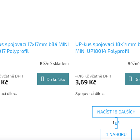
s spojovací 17x17mm bílá MINI
UP-kus spojovací 18x14mm b
17 Polyprofil
MINI UP18014 Polyprofil
Běžně skladem
Běžně
č včetně DPH
4,46 Kč včetně DPH
Do košíku
Do
 Kč
3,69 Kč
ací dílec.
Spojovací dílec.
NAČÍST 18 DALŠÍCH
S
1
8
O
t
r
v
NAHORU
á
l