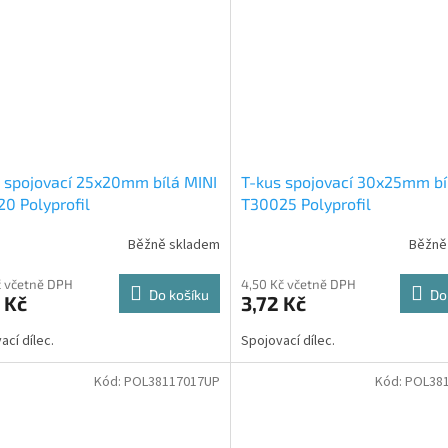
 spojovací 25x20mm bílá MINI
T-kus spojovací 30x25mm bí
0 Polyprofil
T30025 Polyprofil
Běžně skladem
Běžně
č včetně DPH
4,50 Kč včetně DPH
Do košíku
Do
 Kč
3,72 Kč
ací dílec.
Spojovací dílec.
Kód:
POL38117017UP
Kód:
POL38