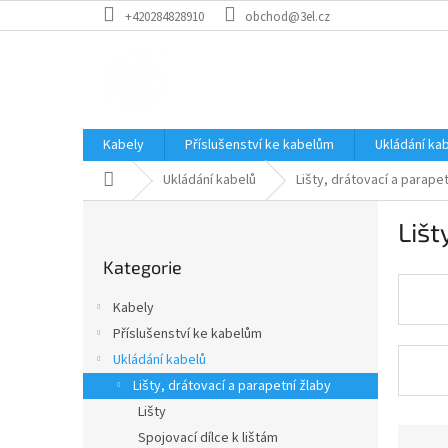
Přejít
+420284828910
obchod@3el.cz
na
obsah
Kabely
Příslušenství ke kabelům
Ukládání ka
Domů
Ukládání kabelů
Lišty, drátovací a parapet
P
Lišt
o
Přeskočit
s
Kategorie
kategorie
t
r
Kabely
a
Příslušenství ke kabelům
n
Ukládání kabelů
n
í
Lišty, drátovací a parapetní žlaby
p
Lišty
a
Ř
Spojovací dílce k lištám