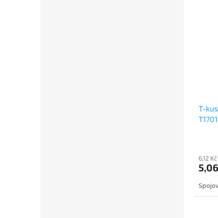
T-kus
T1701
6,12 K
5,06
Spojov