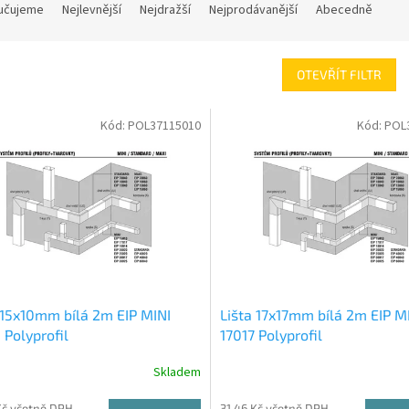
učujeme
Nejlevnější
Nejdražší
Nejprodávanější
Abecedně
OTEVŘÍT FILTR
Kód:
POL37115010
Kód:
POL
 15x10mm bílá 2m EIP MINI
Lišta 17x17mm bílá 2m EIP M
 Polyprofil
17017 Polyprofil
Skladem
Kč včetně DPH
31,46 Kč včetně DPH