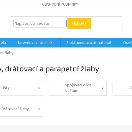
OBCHODNÍ PODMÍNKY
HLEDAT
belů
Upevňovací technika
Elektroinstalační materiál
Osvě
ní žlaby
y, drátovací a parapetní žlaby
Spojovací dílce
Lišty
Ž
k lištám
Drátovací žlaby