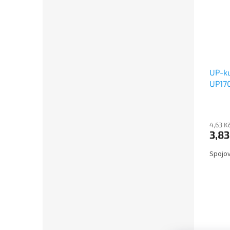
UP-ku
UP170
4,63 K
3,83
Spojov