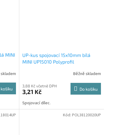
lá MINI
UP-kus spojovací 15x10mm bílá
MINI UP15010 Polyprofil
 skladem
Běžně skladem
3,88 Kč včetně DPH
 košíku
Do košíku
3,21 Kč
Spojovací dílec.
118014UP
Kód:
POL38120020UP