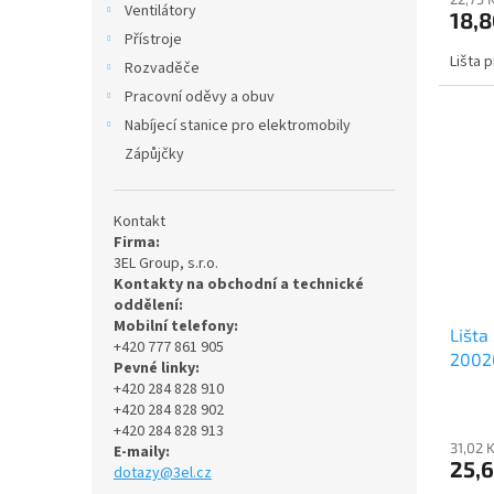
Ventilátory
18,8
Přístroje
Lišta 
Rozvaděče
Pracovní oděvy a obuv
Nabíjecí stanice pro elektromobily
Zápůjčky
Kontakt
Firma:
3EL Group, s.r.o.
Kontakty na obchodní a technické
oddělení:
Mobilní telefony:
Lišta
+420 777 861 905
20020
Pevné linky:
+420 284 828 910
+420 284 828 902
+420 284 828 913
31,02 
E-maily:
25,6
dotazy@3el.cz