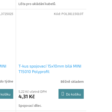
Lišta pro ukládání kabelů.
L3725025
Kód:
POL38115010T
MINI
T-kus spojovací 15x10mm bílá MINI
T15010 Polyprofil
 do týdne
Běžně skladem
5,22 Kč včetně DPH
 košíku
Do košíku
4,31 Kč
Spojovací dílec.