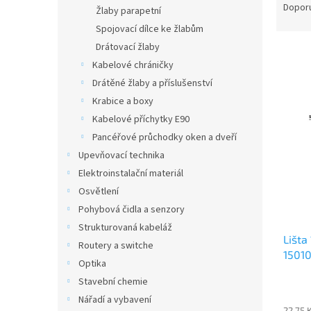
n
a
Dopor
Žlaby parapetní
e
z
Spojovací dílce ke žlabům
l
e
Drátovací žlaby
n
Kabelové chráničky
í
p
Drátěné žlaby a příslušenství
V
r
Krabice a boxy
ý
o
p
Kabelové příchytky E90
d
i
Pancéřové průchodky oken a dveří
u
s
Upevňovací technika
k
p
t
Elektroinstalační materiál
r
ů
Osvětlení
o
Pohybová čidla a senzory
d
u
Strukturovaná kabeláž
Lišta
k
Routery a switche
15010
t
Optika
ů
Stavební chemie
Nářadí a vybavení
22,75 