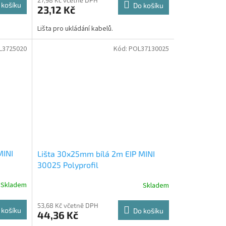
27,98 Kč včetně DPH
 košíku
Do košíku
23,12 Kč
Lišta pro ukládání kabelů.
L3725020
Kód:
POL37130025
MINI
Lišta 30x25mm bílá 2m EIP MINI
30025 Polyprofil
Skladem
Skladem
53,68 Kč včetně DPH
 košíku
Do košíku
44,36 Kč