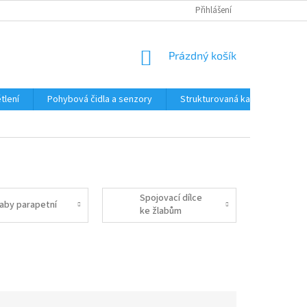
Přihlášení
NÁKUPNÍ
Prázdný košík
KOŠÍK
tlení
Pohybová čidla a senzory
Strukturovaná kabeláž
R
Spojovací dílce
laby parapetní
ke žlabům