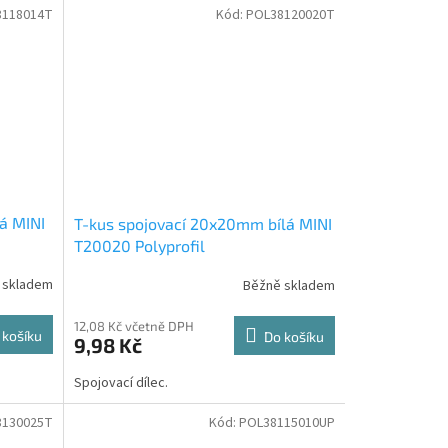
8118014T
Kód:
POL38120020T
á MINI
T-kus spojovací 20x20mm bílá MINI
T20020 Polyprofil
 skladem
Běžně skladem
12,08 Kč včetně DPH
 košíku
Do košíku
9,98 Kč
Spojovací dílec.
8130025T
Kód:
POL38115010UP