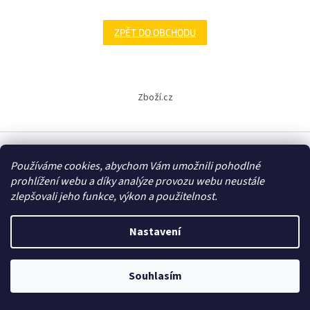
ZPĚT DO OBCHODU
Z
á
Zboží.cz
p
a
t
í
Používáme cookies, abychom Vám umožnili pohodlné
Vytvořil Shoptet
prohlížení webu a díky analýze provozu webu neustále
zlepšovali jeho funkce, výkon a použitelnost.
Copyright 2026
E-shop - 3EL Group, s.r.o.
. Všechna práva
vyhrazena.
Nastavení
Souhlasím