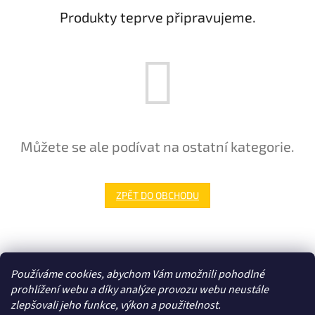
Produkty teprve připravujeme.
Můžete se ale podívat na ostatní kategorie.
ZPĚT DO OBCHODU
Z
á
Zboží.cz
p
Používáme cookies, abychom Vám umožnili pohodlné
a
prohlížení webu a díky analýze provozu webu neustále
t
zlepšovali jeho funkce, výkon a použitelnost.