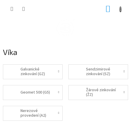
Přejít
NÁKUP
na
obsah
KOŠÍK
Víka
Galvanické
Sendzimirové
zinkování (GZ)
zinkování (SZ)
Žárové zinkování
Geomet 500 (G5)
(ŽZ)
Nerezové
provedení (A2)