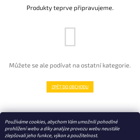
Produkty teprve připravujeme.
Můžete se ale podívat na ostatní kategorie.
ZPĚT DO OBCHODU
Z
á
Zboží.cz
p
Používáme cookies, abychom Vám umožnili pohodlné
a
prohlížení webu a díky analýze provozu webu neustále
t
zlepšovali jeho funkce, výkon a použitelnost.