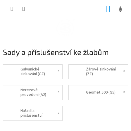
Přejít
NÁKUP
na
obsah
KOŠÍK
Sady a příslušenství ke žlabům
Galvanické
Žárové zinkování
zinkování (GZ)
(ŽZ)
Nerezové
Geomet 500 (G5)
provedení (A2)
Nářadí a
příslušenství