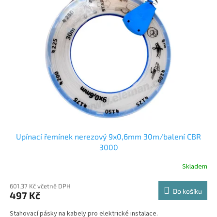
k
i
t
s
ů
p
r
o
d
u
k
t
ů
Upínací řemínek nerezový 9x0,6mm 30m/balení CBR
3000
Skladem
601,37 Kč včetně DPH
Do košíku
497 Kč
Stahovací pásky na kabely pro elektrické instalace.