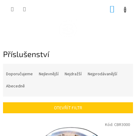
Přejít
NÁKUP
na
obsah
KOŠÍK
Příslušenství
Ř
a
Doporučujeme
Nejlevnější
Nejdražší
Nejprodávanější
z
e
Abecedně
n
í
p
OTEVŘÍT FILTR
r
o
V
Kód:
CBR3000
d
ý
u
p