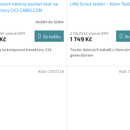
esní nástroj pocket tool na
LAN Scout tester - Klein Too
ktory CX3 CABELCON
dodání do týdne
 Kč včetně DPH
2 116,29 Kč včetně DPH
Do košíku
Do
 Kč
1 749 Kč
j na kompresní konektory CX3.
Tester datových kabelů s tónový
generátorem
Kód:
CX337116
Kód: