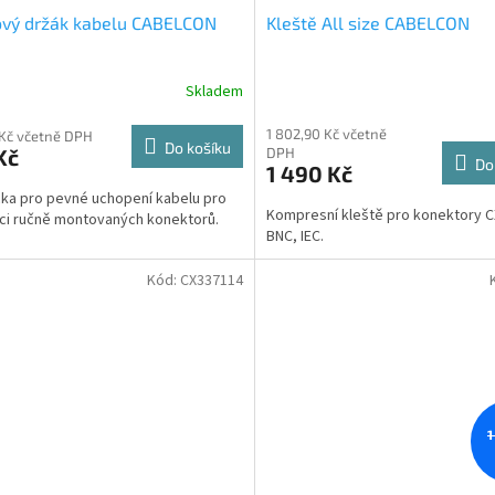
vý držák kabelu CABELCON
Kleště All size CABELCON
Skladem
1 802,90 Kč včetně
 Kč včetně DPH
Do košíku
Kč
DPH
Do
1 490 Kč
a pro pevné uchopení kabelu pro
Kompresní kleště pro konektory CX
aci ručně montovaných konektorů.
BNC, IEC.
Kód:
CX337114
1