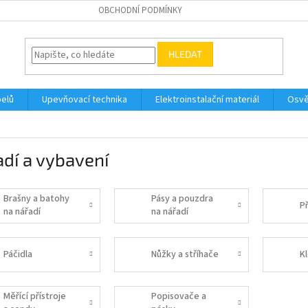
OBCHODNÍ PODMÍNKY
HLEDAT
belů
Upevňovací technika
Elektroinstalační materiál
Osvě
dí a vybavení
Brašny a batohy
Pásy a pouzdra
Př
na nářadí
na nářadí
Páčidla
Nůžky a stříhače
K
Měřící přístroje
Popisovače a