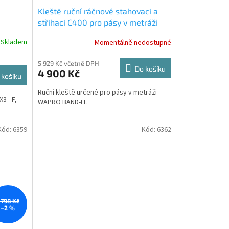
Kleště ruční ráčnové stahovací a
stříhací C400 pro pásy v metráži
WAPRO BAND-IT
Skladem
Momentálně nedostupné
5 929 Kč včetně DPH
Do košíku
4 900 Kč
 košíku
Ruční kleště určené pro pásy v metráži
3 - F,
WAPRO BAND-IT.
Kód:
6359
Kód:
6362
 798 Kč
–2 %