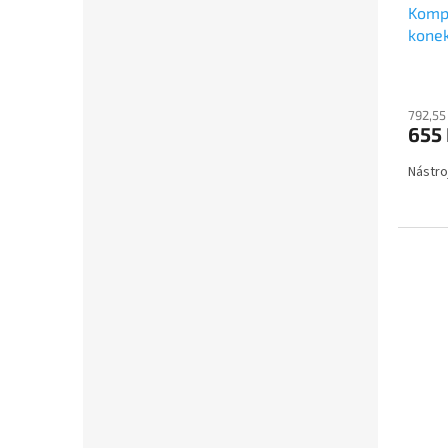
Kompr
kone
792,55
655
Nástro