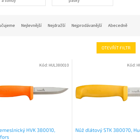
a sondy
pásky
učujeme
Nejlevnější
Nejdražší
Nejprodávanější
Abecedně
OTEVŘÍT FILTR
Kód:
HUL380010
Kód:
H
řemeslnický HVK 380010,
Nůž dlátový STK 380070, Hu
fors