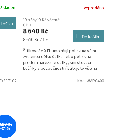
Skladem
Vyprodáno
10 454,40 Kč včetně
 košíku
DPH
8 640 Kč
Do košíku
Měrná
8 640 Kč / 1 ks
cena:
Štítkovače XTL umožňují potisk na vámi
zvolenou délku štítku nebo potisk na
předem nařezané štítky, smršťovací
bužírky a bezpečnostní štítky, to vše na
jediném štítkovači....
CX337102
Kód:
WAPC400
 890 Kč
–21 %