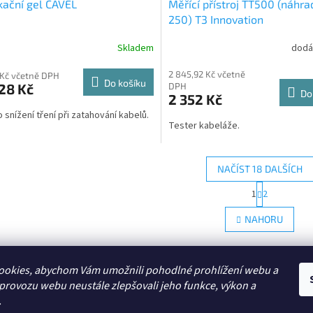
kační gel CAVEL
Měřící přístroj TT500 (náhra
250) T3 Innovation
Skladem
dodá
2 845,92 Kč včetně
 Kč včetně DPH
Do košíku
28 Kč
DPH
Do
2 352 Kč
o snížení tření při zatahování kabelů.
Tester kabeláže.
NAČÍST 18 DALŠÍCH
S
1
2
O
t
r
v
NAHORU
á
l
n
á
k
d
o
a
ookies, abychom Vám umožnili pohodlné prohlížení webu a
v
c
Zboží.cz
á
 provozu webu neustále zlepšovali jeho funkce, výkon a
í
n
.
p
í