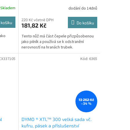
Skladem
dodání do 14dnů
220 Kč včetně DPH
 košíku
Do košíku
181,82 Kč
jako
Tento nůž má část čepele přizpůsobenou
jako pilník a používá se k odstranění
nerovností na hranách trubek.
CX337105
Kód:
6365
13 262 Kč
–34 %
N
DYMO ® XTL™ 300 velká sada vč.
kufru, pásek a příslušenství