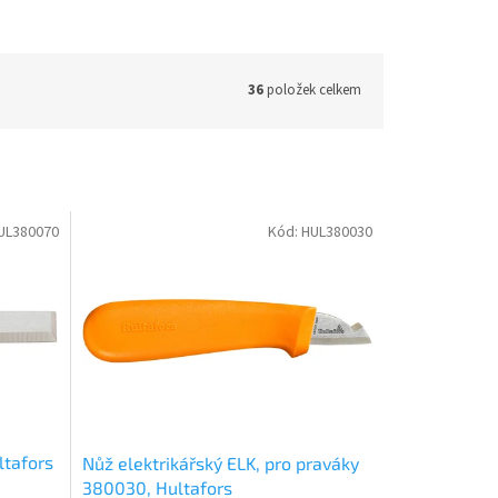
36
položek celkem
UL380070
Kód:
HUL380030
ltafors
Nůž elektrikářský ELK, pro praváky
380030, Hultafors