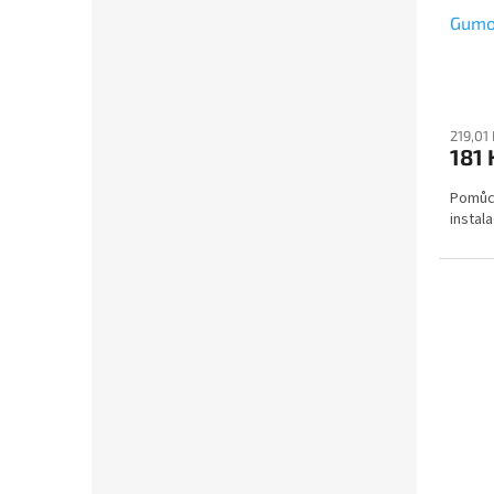
Gumo
219,01
181 
Pomůck
instal