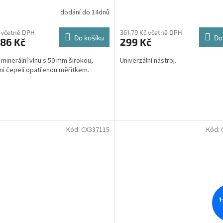
dodání do 14dnů
 včetně DPH
361,79 Kč včetně DPH
Do košíku
Do
,86 Kč
299 Kč
 minerální vlnu s 50 mm širokou,
Univerzální nástroj.
ilní čepelí opatřenou měřítkem.
Kód:
CX337115
Kód:
1