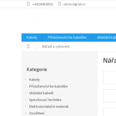
Přejít
+420284828910
obchod@3el.cz
na
obsah
Kabely
Příslušenství ke kabelům
Ukládání ka
Domů
Nářadí a vybavení
P
Nářa
o
Přeskočit
s
Kategorie
kategorie
t
r
Kabely
a
Příslušenství ke kabelům
n
Ukládání kabelů
n
í
Upevňovací technika
p
Elektroinstalační materiál
a
Osvětlení