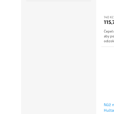
140 Kč
115,
Čepel 
aby po
odizol
Nůž n
Hulta