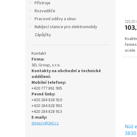
Přístroje
ů
Rozvaděče
Pracovní oděvy a obuv
125,01
103,
Nabíjecí stanice pro elektromobily
Zápůjčky
Kvalit
řemesl
ocele.
Kontakt
Firma:
3EL Group, s.r.o.
Kontakty na obchodní a technické
oddělení:
Mobilní telefony:
+420 777 861 905
Pevné linky:
+420 284 828 910
+420 284 828 902
+420 284 828 913
E-maily:
dotazy@3el.cz
Nůž e
38303