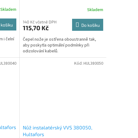
Skladem
Skladem
140 Kč včetně DPH
 košíku
Do košíku
115,70 Kč
 i čelní
Čepel nože je ostřena oboustranně tak,
aby poskytla optimální podmínky při
odizolování kabelů.
UL380040
Kód:
HUL380050
ltafors
Nůž instalatérský VVS 380050,
Hultafors