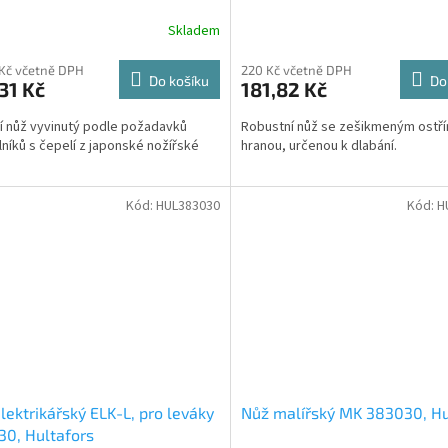
Skladem
 Kč včetně DPH
220 Kč včetně DPH
Do košíku
Do
31 Kč
181,82 Kč
ní nůž vyvinutý podle požadavků
Robustní nůž se zešikmeným ostřím
níků s čepelí z japonské nožířské
hranou, určenou k dlabání.
Kód:
HUL383030
Kód:
H
lektrikářský ELK-L, pro leváky
Nůž malířský MK 383030, Hu
0, Hultafors