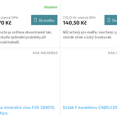
Skladem
 včetně DPH
170,01 Kč včetně DPH
Do košíku
Do
70 Kč
140,50 Kč
nože je ostřena oboustranně tak,
Nůž určený pro malíře, navržený i 
skytla optimální podmínky při
otvírák víček a úzký šroubovák.
ování kabelů.
Kód:
HUL389010
Kód:
a minerální vlnu FGK 389010,
Držák F konektoru CABELCO
fors