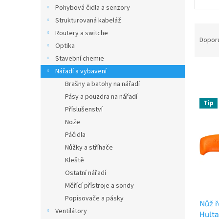
n
Pohybová čidla a senzory
e
Strukturovaná kabeláž
l
Ř
Routery a switche
a
Dopor
Optika
z
Stavební chemie
e
n
Nářadí a vybavení
í
Brašny a batohy na nářadí
p
V
Pásy a pouzdra na nářadí
r
Tip
ý
Příslušenství
o
p
Nože
d
i
u
Páčidla
s
k
Nůžky a stříhače
p
t
Kleště
r
ů
o
Ostatní nářadí
d
Měřící přístroje a sondy
u
Popisovače a pásky
Nůž 
k
Ventilátory
Hulta
t