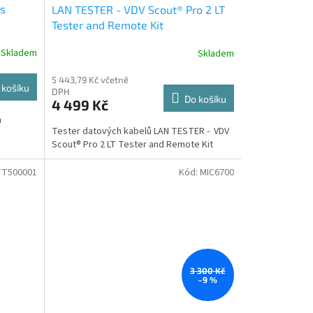
ls
LAN TESTER - VDV Scout® Pro 2 LT
Tester and Remote Kit
Skladem
Skladem
5 443,79 Kč včetně
 košíku
DPH
Do košíku
4 499 Kč
m
Tester datových kabelů LAN TESTER - VDV
Scout® Pro 2 LT Tester and Remote Kit
TT500001
Kód:
MIC6700
3 300 Kč
–9 %