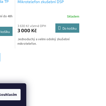
da TP
Mikrotelefon zkušební DSP
ní do 48h
Skladem
3 630 Kč včetně DPH
Do košíku
3 000 Kč
 košíku
Jednoduchý a velmi odolný zkušební
mikrotelefon.
Souhlasím