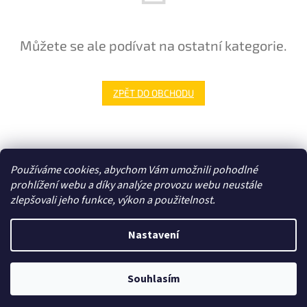
Můžete se ale podívat na ostatní kategorie.
ZPĚT DO OBCHODU
Z
á
Zboží.cz
p
Používáme cookies, abychom Vám umožnili pohodlné
a
prohlížení webu a díky analýze provozu webu neustále
t
zlepšovali jeho funkce, výkon a použitelnost.
í
Vytvořil Shoptet
Nastavení
Copyright 2026
E-shop - 3EL Group, s.r.o.
. Všechna práva
Souhlasím
vyhrazena.