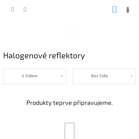
Přejít
NÁKUP
na
obsah
KOŠÍK
Halogenové reflektory
S čidlem
Bez čidla
Produkty teprve připravujeme.