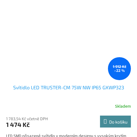
1 912 Kč
–22 %
Svítidlo LED TRUSTER-CM 75W NW IP65 GXWP323
Skladem
1 783,54 Kč včetně DPH
Do košíku
1 474 Kč
LED SMD přisazené svítidlo v moderním designu s vysokým krytím