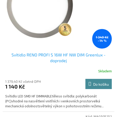
c
h
o
d
ě
1 340 Kč
–14 %
Svítidlo RENO PROFI S 16W HF NW DIM Greenlux -
doprodej
Skladem
1 379,40 Kč včetně DPH
Do košíku
1 140 Kč
Svítidlo LED SMD HF DIMMABLEtěleso svítidla: polykarbonát
(PC)vhodné na nasvětlení vnitřních i venkovních prostorvelká
mechanická odolnostsvětelný výkon v pohotovostním režimu...
Kód:
WAG505252