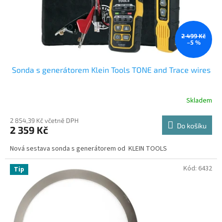
e
m
i
2 499 Kč
–5 %
n
t
Sonda s generátorem Klein Tools TONE and Trace wires
e
r
Skladem
n
e
2 854,39 Kč včetně DPH
Do košíku
2 359 Kč
t
o
Nová sestava sonda s generátorem od KLEIN TOOLS
v
Kód:
6432
Tip
é
m
o
b