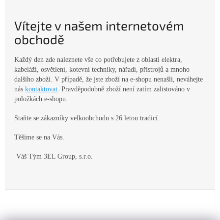
Vítejte v našem internetovém
obchodě
Každý den zde naleznete vše co potřebujete z oblasti elektra,
kabeláží, osvětlení, kotevní techniky, nářadí, přístrojů a mnoho
dalšího zboží. V případě, že jste zboží na e-shopu nenašli, neváhejte
nás
kontaktovat
. Pravděpodobně zboží není zatím zalistováno v
položkách e-shopu.
Staňte se zákazníky velkoobchodu s 26 letou tradicí.
Těšíme se na Vás.
Váš Tým 3EL Group, s.r.o.
Z