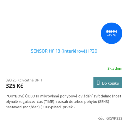
385 Kč
–15 %
SENSOR HF 18 (interiérové) IP20
Skladem
393,25 Kč včetně DPH
Do košíku
325 Kč
POHYBOVÉ ČIDLO HFmikrovlnné pohybové ovládání svítidelmožnost
plynulé regulace:- čas (TIME)- rozsah detekce pohybu (SENS)-
nastaveni (noc/den) (LUX)Spínací prvek -...
Kód:
GXWP323