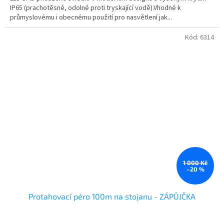
IP65 (prachotěsné, odolné proti tryskající vodě).Vhodné k
průmyslovému i obecnému použití pro nasvětlení jak...
Kód:
6314
1 000 Kč
–20 %
Protahovací péro 100m na stojanu - ZÁPŮJČKA