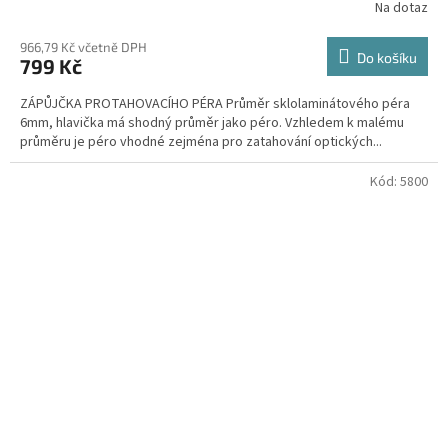
Na dotaz
966,79 Kč včetně DPH
Do košíku
799 Kč
ZÁPŮJČKA PROTAHOVACÍHO PÉRA Průměr sklolaminátového péra
6mm, hlavička má shodný průměr jako péro. Vzhledem k malému
průměru je péro vhodné zejména pro zatahování optických...
Kód:
5800