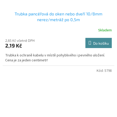
Trubka pancéřová do oken nebo dveří 10/8mm
nerez/metráž po 0,5m
Skladem
2,65 Kč včetně DPH
Do košíku
2,19 Kč
Trubka k ochraně kabelu v místě pohyblivého i pevného uložení.
Cena je za jeden centimetr!
Kód:
5798