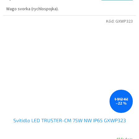
Wago svorka (rychlospojka).
Kód:
GXWP323
1 912 Kč
–22 %
Svítidlo LED TRUSTER-CM 75W NW IP65 GXWP323