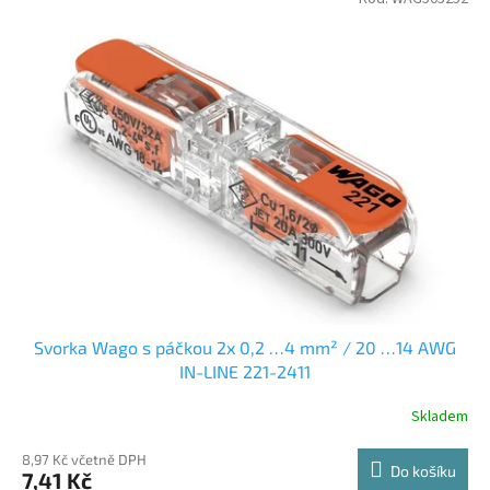
Svorka Wago s páčkou 2x 0,2 …4 mm² / 20 …14 AWG
IN-LINE 221-2411
Skladem
8,97 Kč včetně DPH
Do košíku
7,41 Kč