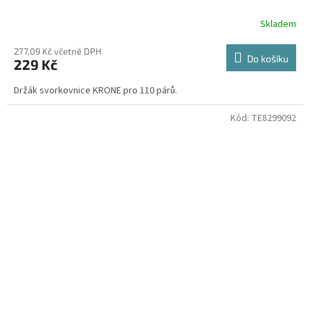
Skladem
277,09 Kč včetně DPH
Do košíku
229 Kč
Držák svorkovnice KRONE pro 110 párů.
Kód:
TE8299092