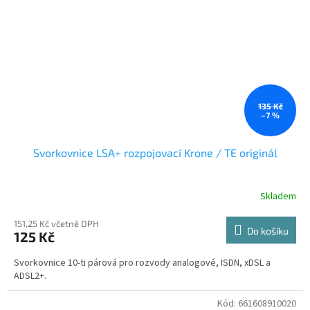
135 Kč
–7 %
Svorkovnice LSA+ rozpojovací Krone / TE originál
Skladem
151,25 Kč včetně DPH
Do košíku
125 Kč
Svorkovnice 10-ti párová pro rozvody analogové, ISDN, xDSL a
ADSL2+.
Kód:
661608910020