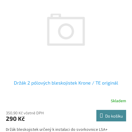
k
i
t
s
ů
p
r
o
d
u
k
t
ů
Držák 2 pólových bleskojistek Krone / TE originál
Skladem
350,90 Kč včetně DPH
Do košíku
290 Kč
Držák bleskojistek určený k instalaci do svorkovnice LSA+