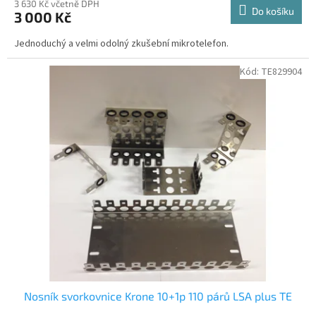
3 630 Kč včetně DPH
Do košíku
3 000 Kč
Jednoduchý a velmi odolný zkušební mikrotelefon.
Kód:
TE829904
Nosník svorkovnice Krone 10+1p 110 párů LSA plus TE