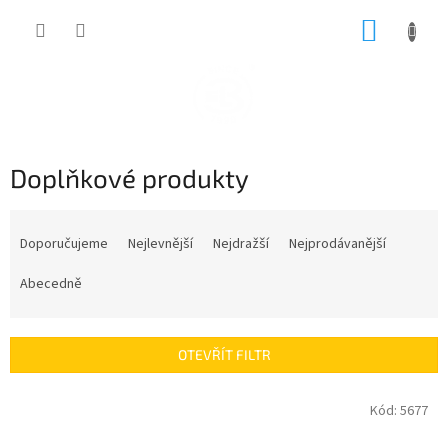
Přejít
NÁKUP
na
obsah
KOŠÍK
Doplňkové produkty
Ř
a
Doporučujeme
Nejlevnější
Nejdražší
Nejprodávanější
z
e
Abecedně
n
í
p
OTEVŘÍT FILTR
r
o
V
Kód:
5677
d
ý
u
p