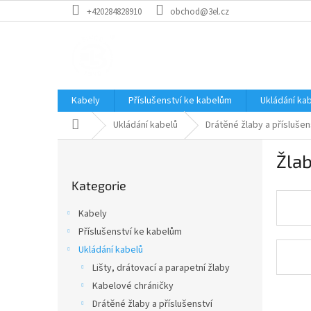
Přejít
+420284828910
obchod@3el.cz
na
obsah
Kabely
Příslušenství ke kabelům
Ukládání ka
Domů
Ukládání kabelů
Drátěné žlaby a příslušen
P
Žla
o
Přeskočit
s
Kategorie
kategorie
t
r
Kabely
a
Příslušenství ke kabelům
n
Ukládání kabelů
n
í
Lišty, drátovací a parapetní žlaby
p
Kabelové chráničky
a
Drátěné žlaby a příslušenství