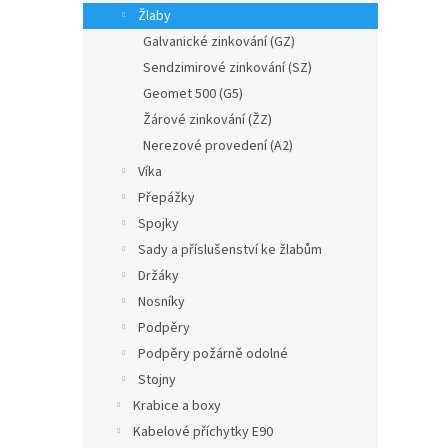
n
Žlaby
e
Galvanické zinkování (GZ)
l
Sendzimirové zinkování (SZ)
Geomet 500 (G5)
Žárové zinkování (ŽZ)
Nerezové provedení (A2)
Víka
Přepážky
Spojky
Sady a příslušenství ke žlabům
Držáky
Nosníky
Podpěry
Podpěry požárně odolné
Stojny
Krabice a boxy
Kabelové příchytky E90