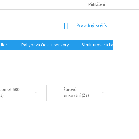
Přihlášení
NÁKUPNÍ
Prázdný košík
KOŠÍK
tlení
Pohybová čidla a senzory
Strukturovaná kabeláž
R
eomet 500
Žárové
G5)
zinkování (ŽZ)