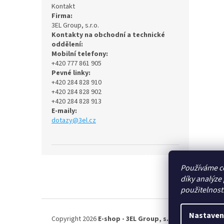
Kontakt
Firma:
3EL Group, s.r.o.
Kontakty na obchodní a technické
oddělení:
Mobilní telefony:
+420 777 861 905
Pevné linky:
+420 284 828 910
+420 284 828 902
+420 284 828 913
E-maily:
dotazy@3el.cz
Z
Používáme c
á
díky analýze
p
použitelnost
a
t
í
Nastaven
Copyright 2026
E-shop - 3EL Group, s.r.o.
. Všechna práv