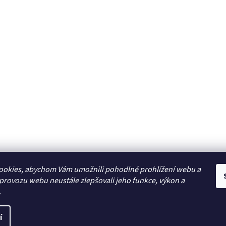
ookies, abychom Vám umožnili pohodlné prohlížení webu a
Zboží.cz
 provozu webu neustále zlepšovali jeho funkce, výkon a
.
í
a vyhrazena.