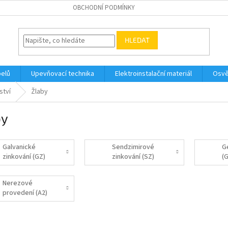
OBCHODNÍ PODMÍNKY
HLEDAT
belů
Upevňovací technika
Elektroinstalační materiál
Osvě
ství
Žlaby
by
Galvanické
Sendzimirové
G
zinkování (GZ)
zinkování (SZ)
(
Nerezové
provedení (A2)