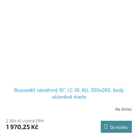
Rozvaděč nástěnný 10", LC-10, 6U, 300x265, šedý,
skleněné dveře
Na dotaz
2 384 Kč včetně DPH
1 970,25 Kč
Do košíku