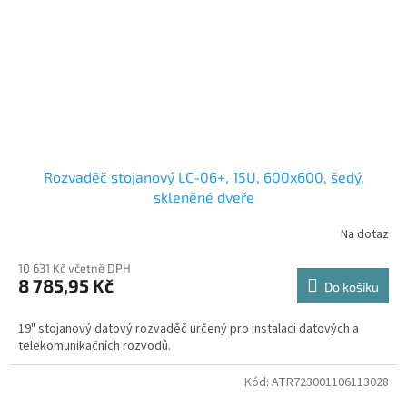
Rozvaděč stojanový LC-06+, 15U, 600x600, šedý,
skleněné dveře
Na dotaz
10 631 Kč včetně DPH
8 785,95 Kč
Do košíku
19" stojanový datový rozvaděč určený pro instalaci datových a
telekomunikačních rozvodů.
Kód:
ATR723001106113028