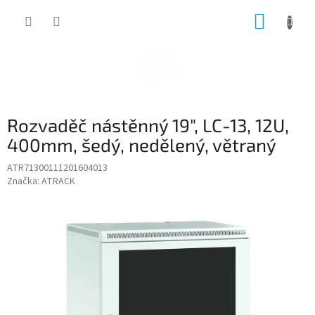
Přejít
NÁKUP
na
obsah
KOŠÍK
Rozvaděč nástěnný 19", LC-13, 12U,
400mm, šedý, nedělený, větraný
ATR71300111201604013
Značka:
ATRACK