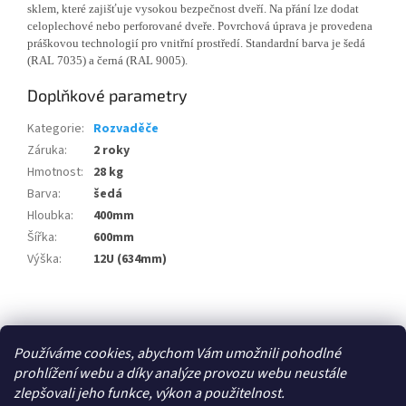
sklem, které zajišťuje vysokou bezpečnost dveří. Na přání lze dodat
celoplechové nebo perforované dveře. Povrchová úprava je provedena
práškovou technologií pro vnitřní prostředí. Standardní barva je šedá
(RAL 7035) a černá (RAL 9005).
Doplňkové parametry
Kategorie
:
Rozvaděče
Záruka
:
2 roky
Hmotnost
:
28 kg
Barva
:
šedá
Hloubka
:
400mm
Šířka
:
600mm
Výška
:
12U (634mm)
Z
á
Zboží.cz
p
Používáme cookies, abychom Vám umožnili pohodlné
a
prohlížení webu a díky analýze provozu webu neustále
t
zlepšovali jeho funkce, výkon a použitelnost.