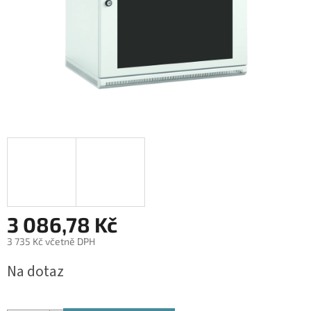
3 086,78 Kč
3 735 Kč včetně DPH
Měrná
Na dotaz
cena: