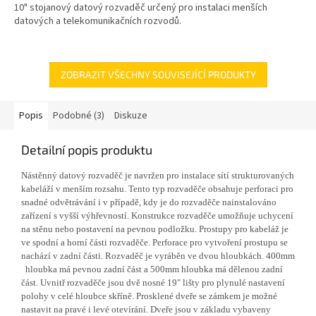
10" stojanový datový rozvaděč určený pro instalaci menších
datových a telekomunikačních rozvodů.
ZOBRAZIT VŠECHNY SOUVISEJÍCÍ PRODUKTY
Popis
Podobné (3)
Diskuze
Detailní popis produktu
Nástěnný datový rozvaděč je navržen pro instalace sítí strukturovaných
kabeláží v menším rozsahu. Tento typ rozvaděče obsahuje perforaci pro
snadné odvětrávání i v případě, kdy je do rozvaděče nainstalováno
zařízení s vyšší výhřevností. Konstrukce rozvaděče umožňuje uchycení
na stěnu nebo postavení na pevnou podložku. Prostupy pro kabeláž je
ve spodní a horní části rozvaděče. Perforace pro vytvoření prostupu se
nachází v zadní části. Rozvaděč je vyráběn ve dvou hloubkách. 400mm
hloubka má pevnou zadní část a 500mm hloubka má dělenou zadní
část. Uvnitř rozvaděče jsou dvě nosné 19" lišty pro plynulé nastavení
polohy v celé hloubce skříně. Prosklené dveře se zámkem je možné
nastavit na pravé i levé otevírání. Dveře jsou v základu vybaveny