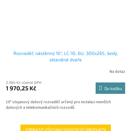
Rozvaděč nástěnný 10", LC-10, 6U, 300x265, šedý,
skleněné dveře
Na dotaz
2 384 Kč včetně DPH
1 970,25 Kč
Do košíku
10" stojanový datový rozvaděč určený pro instalaci menších
datových a telekomunikačních rozvodů.
ZOBRAZIT VŠECHNY SOUVISEJÍCÍ PRODUKTY