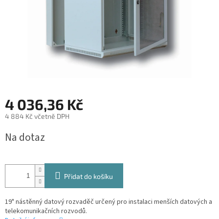
4 036,36 Kč
4 884 Kč včetně DPH
Měrná
Na dotaz
cena:
Přidat do košíku
19" nástěnný datový rozvaděč určený pro instalaci menších datových a
telekomunikačních rozvodů.