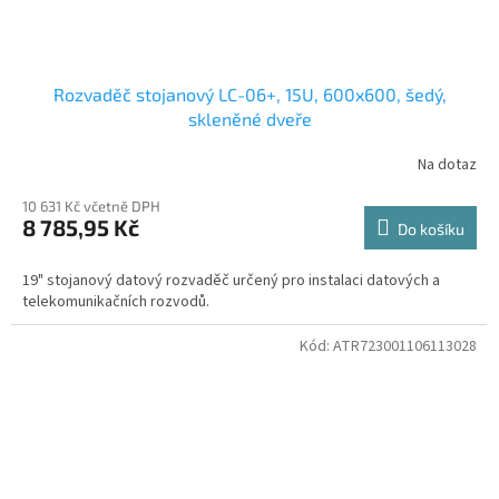
Rozvaděč stojanový LC-06+, 15U, 600x600, šedý,
skleněné dveře
Na dotaz
10 631 Kč včetně DPH
8 785,95 Kč
Do košíku
19" stojanový datový rozvaděč určený pro instalaci datových a
telekomunikačních rozvodů.
Kód:
ATR723001106113028