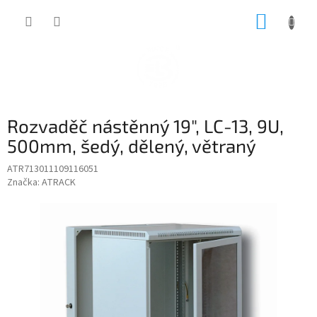
Přejít
NÁKUP
na
obsah
KOŠÍK
Rozvaděč nástěnný 19", LC-13, 9U,
500mm, šedý, dělený, větraný
ATR713011109116051
Značka:
ATRACK