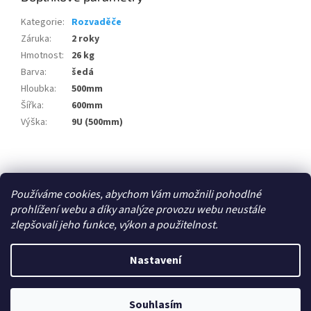
Kategorie
:
Rozvaděče
Záruka
:
2 roky
Hmotnost
:
26 kg
Barva
:
šedá
Hloubka
:
500mm
Šířka
:
600mm
Výška
:
9U (500mm)
Z
á
Zboží.cz
p
Používáme cookies, abychom Vám umožnili pohodlné
a
prohlížení webu a díky analýze provozu webu neustále
t
zlepšovali jeho funkce, výkon a použitelnost.
í
Vytvořil Shoptet
Nastavení
Copyright 2026
E-shop - 3EL Group, s.r.o.
. Všechna práva
Souhlasím
vyhrazena.