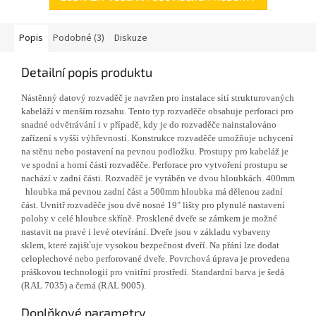
Popis
Podobné (3)
Diskuze
Detailní popis produktu
Nástěnný datový rozvaděč je navržen pro instalace sítí strukturovaných
kabeláží v menším rozsahu. Tento typ rozvaděče obsahuje perforaci pro
snadné odvětrávání i v případě, kdy je do rozvaděče nainstalováno
zařízení s vyšší výhřevností. Konstrukce rozvaděče umožňuje uchycení
na stěnu nebo postavení na pevnou podložku. Prostupy pro kabeláž je
ve spodní a horní části rozvaděče. Perforace pro vytvoření prostupu se
nachází v zadní části. Rozvaděč je vyráběn ve dvou hloubkách. 400mm
hloubka má pevnou zadní část a 500mm hloubka má dělenou zadní
část. Uvnitř rozvaděče jsou dvě nosné 19" lišty pro plynulé nastavení
polohy v celé hloubce skříně. Prosklené dveře se zámkem je možné
nastavit na pravé i levé otevírání. Dveře jsou v základu vybaveny
sklem, které zajišťuje vysokou bezpečnost dveří. Na přání lze dodat
celoplechové nebo perforované dveře. Povrchová úprava je provedena
práškovou technologií pro vnitřní prostředí. Standardní barva je šedá
(RAL 7035) a černá (RAL 9005).
Doplňkové parametry