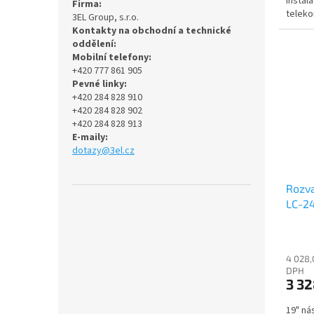
instal
Firma:
teleko
3EL Group, s.r.o.
Kontakty na obchodní a technické
oddělení:
Mobilní telefony:
+420 777 861 905
Pevné linky:
+420 284 828 910
+420 284 828 902
+420 284 828 913
E-maily:
dotazy@3el.cz
Rozva
LC-24
neděl
4 028,
DPH
3 32
19" ná