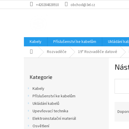
Přejít
+420284828910
obchod@3el.cz
na
obsah
Kabely
Příslušenství ke kabelům
Ukládání ka
Domů
Rozvaděče
19" Rozvaděče datové
P
Nás
o
Přeskočit
s
Kategorie
kategorie
t
r
Kabely
a
Příslušenství ke kabelům
n
Ukládání kabelů
Ř
n
a
í
Upevňovací technika
Dopor
z
p
Elektroinstalační materiál
e
a
Osvětlení