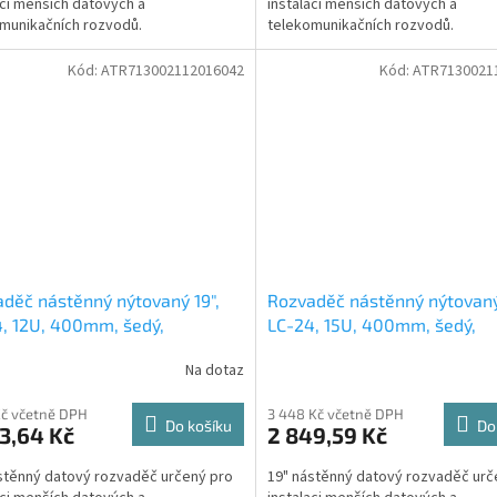
aci menších datových a
instalaci menších datových a
munikačních rozvodů.
telekomunikačních rozvodů.
Kód:
ATR713002112016042
Kód:
ATR7130021
děč nástěnný nýtovaný 19",
Rozvaděč nástěnný nýtovaný
, 12U, 400mm, šedý,
LC-24, 15U, 400mm, šedý,
ený, nevětraný
nedělený, nevětraný
Na dotaz
Kč včetně DPH
3 448 Kč včetně DPH
Do košíku
Do
3,64 Kč
2 849,59 Kč
stěnný datový rozvaděč určený pro
19" nástěnný datový rozvaděč urč