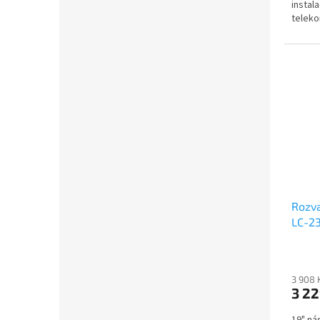
instal
teleko
Rozva
LC-23
neděl
3 908 
3 22
19" ná