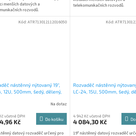
aci menších datových a
telekomunikačních rozvodů.
munikačních rozvodů.
Kód:
ATR713012112016050
Kód:
ATR713012
děč nástěnný nýtovaný 19",
Rozvaděč nástěnný nýtovaný
, 12U, 500mm, šedý, dělený,
LC-24, 15U, 500mm, šedý, dě
traný
nevětraný
Na dotaz
Kč včetně DPH
4 942 Kč včetně DPH
Do košíku
Do
4,96 Kč
4 084,30 Kč
stěnný datový rozvaděč určený pro
19" nástěnný datový rozvaděč urč