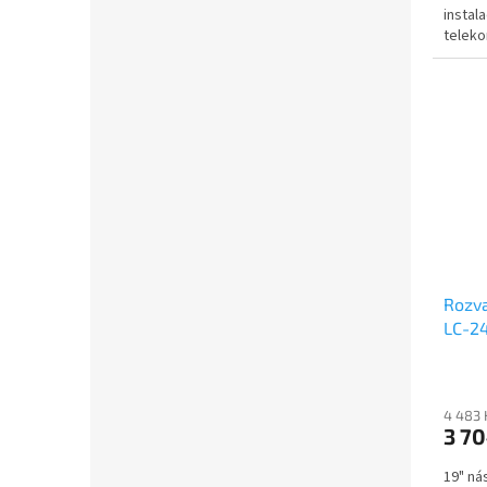
instal
teleko
Rozva
LC-24
nevě
4 483 
3 70
19" ná