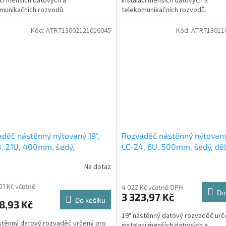
aci menších datových a
instalaci menších datových a
munikačních rozvodů.
telekomunikačních rozvodů.
Kód:
ATR713002121016045
Kód:
ATR713011
děč nástěnný nýtovaný 19",
Rozvaděč nástěnný nýtovaný
, 21U, 400mm, šedý,
LC-24, 6U, 500mm, šedý, děl
ený, nevětraný
nevětraný
Na dotaz
01 Kč včetně
4 022 Kč včetně DPH
Do
3 323,97 Kč
Do košíku
8,93 Kč
19" nástěnný datový rozvaděč urč
stěnný datový rozvaděč určený pro
instalaci menších datových a