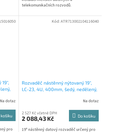
telekomunikačních rozvodů.
15016050
Kód:
ATR713002104116040
 19",
Rozvaděč nástěnný nýtovaný 19",
lený,
LC-23, 4U, 400mm, šedý, nedělený,
větraný
Na dotaz
Na dotaz
2 527 Kč včetně DPH
 košíku
Do košíku
2 088,43 Kč
ený pro
19" nástěnný datový rozvaděč určený pro