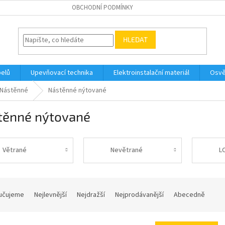
OBCHODNÍ PODMÍNKY
HLEDAT
belů
Upevňovací technika
Elektroinstalační materiál
Osvě
Nástěnné
Nástěnné nýtované
těnné nýtované
Větrané
Nevětrané
L
učujeme
Nejlevnější
Nejdražší
Nejprodávanější
Abecedně