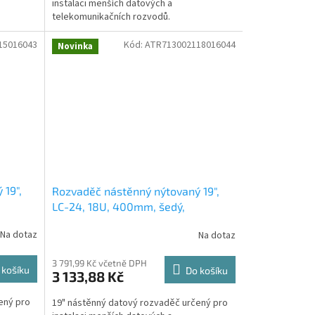
instalaci menších datových a
telekomunikačních rozvodů.
15016043
Kód:
ATR713002118016044
Novinka
 19",
Rozvaděč nástěnný nýtovaný 19",
LC-24, 18U, 400mm, šedý,
nedělený, nevětraný
Na dotaz
Na dotaz
3 791,99 Kč včetně DPH
 košíku
Do košíku
3 133,88 Kč
ený pro
19" nástěnný datový rozvaděč určený pro