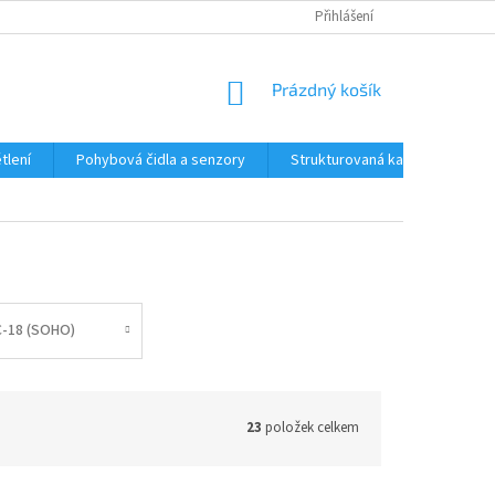
Přihlášení
NÁKUPNÍ
Prázdný košík
KOŠÍK
tlení
Pohybová čidla a senzory
Strukturovaná kabeláž
R
C-18 (SOHO)
23
položek celkem