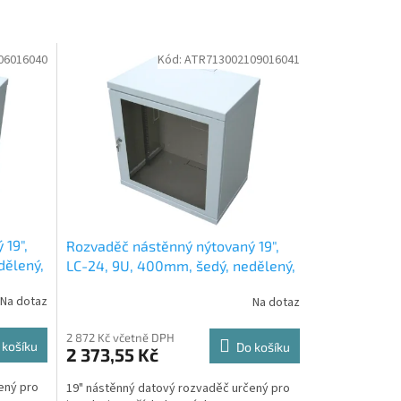
06016040
Kód:
ATR713002109016041
 19",
Rozvaděč nástěnný nýtovaný 19",
dělený,
LC-24, 9U, 400mm, šedý, nedělený,
nevětraný
Na dotaz
Na dotaz
2 872 Kč včetně DPH
 košíku
Do košíku
2 373,55 Kč
ený pro
19" nástěnný datový rozvaděč určený pro