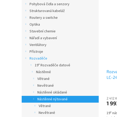
n
n
Pohybová čidla a senzory
í
e
Strukturovaná kabeláž
p
l
V
r
Routery a switche
ý
o
Optika
p
d
Stavební chemie
i
u
s
Nářadí a vybavení
k
p
Ventilátory
t
r
Přístroje
ů
o
Rozvaděče
d
19" Rozvaděče datové
u
Rozva
k
Nástěnné
LC-24
t
Větrané
nevě
ů
Nevětrané
Nástěnné skládané
2 412 
Nástěnné nýtované
1 99
Větrané
Nevětrané
19" ná