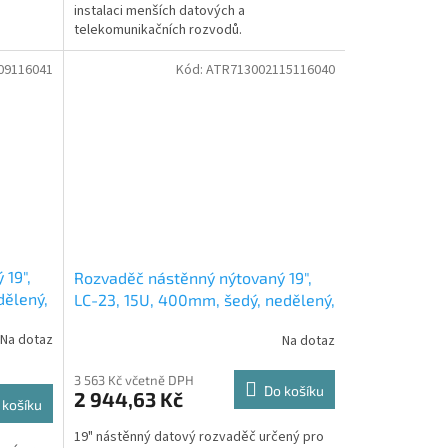
instalaci menších datových a
telekomunikačních rozvodů.
09116041
Kód:
ATR713002115116040
 19",
Rozvaděč nástěnný nýtovaný 19",
dělený,
LC-23, 15U, 400mm, šedý, nedělený,
větraný
Na dotaz
Na dotaz
3 563 Kč včetně DPH
Do košíku
2 944,63 Kč
 košíku
19" nástěnný datový rozvaděč určený pro