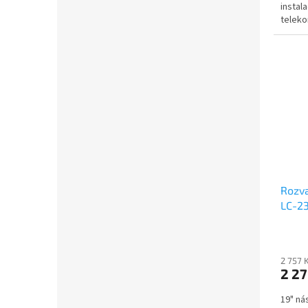
instal
teleko
Rozva
LC-23
větra
2 757 
2 27
19" ná