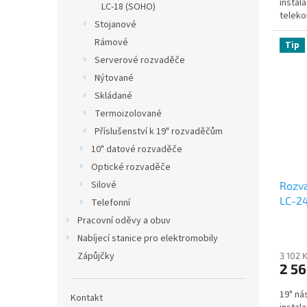
instal
LC-18 (SOHO)
teleko
Stojanové
Rámové
Tip
Serverové rozvaděče
Nýtované
Skládané
Termoizolované
Příslušenství k 19" rozvaděčům
10" datové rozvaděče
Optické rozvaděče
Silové
Rozva
LC-24
Telefonní
neděl
Pracovní oděvy a obuv
Nabíjecí stanice pro elektromobily
Zápůjčky
3 102 
2 56
19" ná
Kontakt