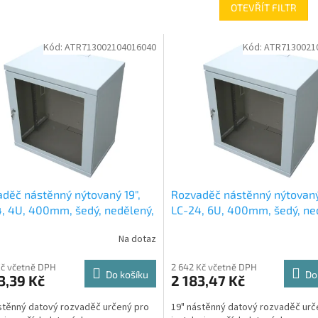
OTEVŘÍT FILTR
Kód:
ATR713002104016040
Kód:
ATR7130021
děč nástěnný nýtovaný 19",
Rozvaděč nástěnný nýtovaný
, 4U, 400mm, šedý, nedělený,
LC-24, 6U, 400mm, šedý, ne
traný
nevětraný
Na dotaz
Kč včetně DPH
2 642 Kč včetně DPH
Do košíku
Do
3,39 Kč
2 183,47 Kč
stěnný datový rozvaděč určený pro
19" nástěnný datový rozvaděč urč