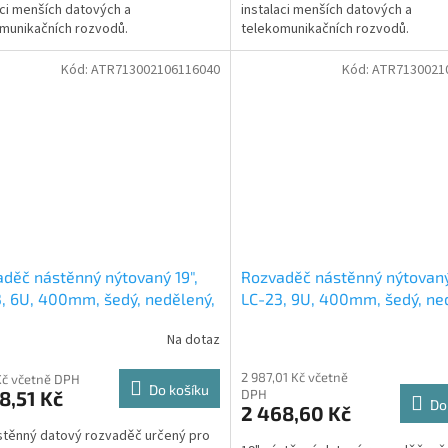
aci menších datových a
instalaci menších datových a
munikačních rozvodů.
telekomunikačních rozvodů.
Kód:
ATR713002106116040
Kód:
ATR7130021
děč nástěnný nýtovaný 19",
Rozvaděč nástěnný nýtovaný
, 6U, 400mm, šedý, nedělený,
LC-23, 9U, 400mm, šedý, ne
ný
větraný
Na dotaz
2 987,01 Kč včetně
Kč včetně DPH
Do košíku
8,51 Kč
DPH
Do
2 468,60 Kč
stěnný datový rozvaděč určený pro