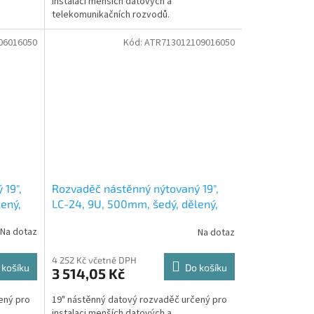
instalaci menších datových a
telekomunikačních rozvodů.
06016050
Kód:
ATR713012109016050
 19",
Rozvaděč nástěnný nýtovaný 19",
ený,
LC-24, 9U, 500mm, šedý, dělený,
nevětraný
Na dotaz
Na dotaz
4 252 Kč včetně DPH
 košíku
Do košíku
3 514,05 Kč
ený pro
19" nástěnný datový rozvaděč určený pro
instalaci menších datových a