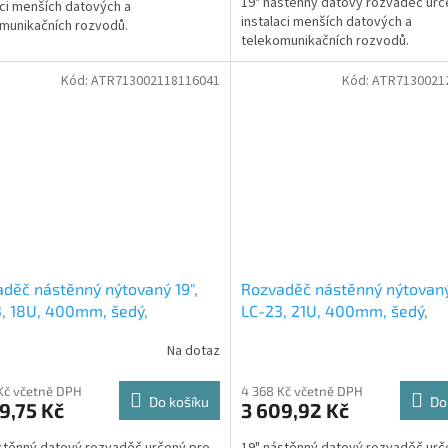
19" nástěnný datový rozvaděč urč
aci menších datových a
instalaci menších datových a
munikačních rozvodů.
telekomunikačních rozvodů.
Kód:
ATR713002118116041
Kód:
ATR7130021
děč nástěnný nýtovaný 19",
Rozvaděč nástěnný nýtovaný
, 18U, 400mm, šedý,
LC-23, 21U, 400mm, šedý,
ený, větraný
nedělený, větraný
Na dotaz
Kč včetně DPH
4 368 Kč včetně DPH
Do košíku
Do
9,75 Kč
3 609,92 Kč
stěnný datový rozvaděč určený pro
19" nástěnný datový rozvaděč urč