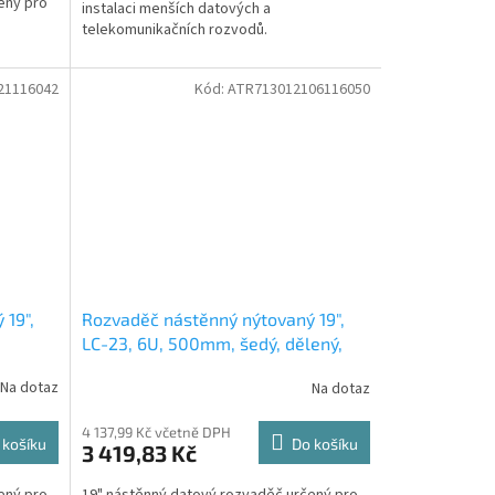
ený pro
instalaci menších datových a
telekomunikačních rozvodů.
21116042
Kód:
ATR713012106116050
 19",
Rozvaděč nástěnný nýtovaný 19",
LC-23, 6U, 500mm, šedý, dělený,
větraný
Na dotaz
Na dotaz
4 137,99 Kč včetně DPH
 košíku
Do košíku
3 419,83 Kč
ený pro