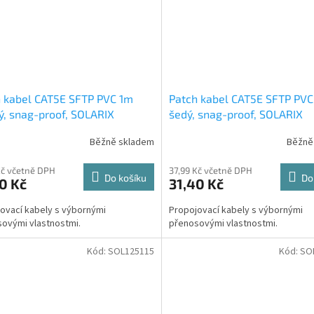
 kabel CAT5E SFTP PVC 1m
Patch kabel CAT5E SFTP PVC
, snag-proof, SOLARIX
šedý, snag-proof, SOLARIX
Běžně skladem
Běžně
Kč včetně DPH
37,99 Kč včetně DPH
Do košíku
Do
0 Kč
31,40 Kč
ovací kabely s výbornými
Propojovací kabely s výbornými
ovými vlastnostmi.
přenosovými vlastnostmi.
Kód:
SOL125115
Kód:
SO