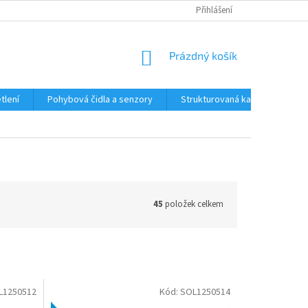
Přihlášení
NÁKUPNÍ
Prázdný košík
KOŠÍK
tlení
Pohybová čidla a senzory
Strukturovaná kabeláž
R
45
položek celkem
L1250512
Kód:
SOL1250514