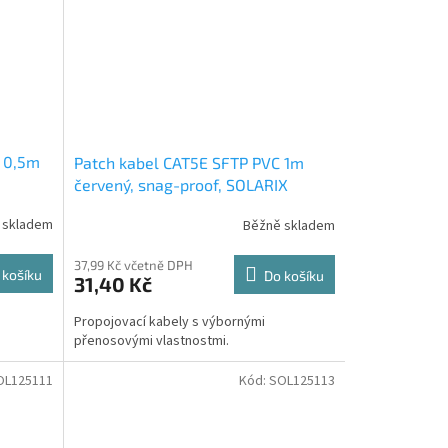
C 0,5m
Patch kabel CAT5E SFTP PVC 1m
červený, snag-proof, SOLARIX
 skladem
Běžně skladem
37,99 Kč včetně DPH
 košíku
Do košíku
31,40 Kč
Propojovací kabely s výbornými
přenosovými vlastnostmi.
OL125111
Kód:
SOL125113