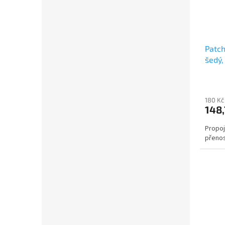
Patch
šedý,
180 Kč
148,
Propoj
přenos