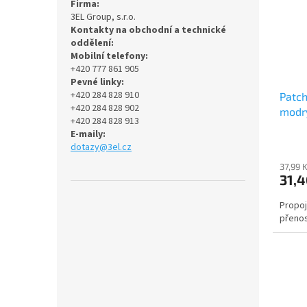
Firma:
3EL Group, s.r.o.
Kontakty na obchodní a technické
oddělení:
Mobilní telefony:
+420 777 861 905
Pevné linky:
+420 284 828 910
Patch
+420 284 828 902
modrý
+420 284 828 913
E-maily:
dotazy@3el.cz
37,99 
31,4
Propoj
přenos