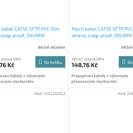
 kabel CAT5E SFTP PVC 10m
Patch kabel CAT5E SFTP PV
 snag-proof, SOLARIX
zelený, snag-proof, SOLARIX
Běžně skladem
Běžně
 včetně DPH
180 Kč včetně DPH
Do košíku
Do
76 Kč
148,76 Kč
ovací kabely s výbornými
Propojovací kabely s výbornými
ovými vlastnostmi.
přenosovými vlastnostmi.
Kód:
SOL1251512
Kód:
SO