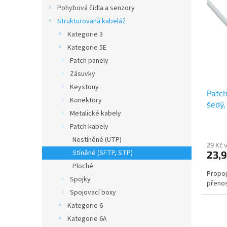
o
n
p
Pohybová čidla a senzory
d
e
i
Strukturovaná kabeláž
u
l
s
k
Kategorie 3
p
t
Kategorie 5E
r
ů
o
Patch panely
d
Zásuvky
u
Keystony
Patch
k
Konektory
šedý,
t
Metalické kabely
ů
Patch kabely
Nestíněné (UTP)
29 Kč 
Stíněné (SFTP, STP)
23,9
Ploché
Propoj
Spojky
přenos
Spojovací boxy
Kategorie 6
Kategorie 6A