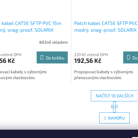
 kabel CAT5E SFTP PVC 15m
Patch kabel CAT5E SFTP PV
ný, snag-proof, SOLARIX
modrý, snag-proof, SOLARIX
Běžně skladem
 včetně DPH
233 Kč včetně DPH
Do košíku
Do
56 Kč
192,56 Kč
ovací kabely s výbornými
Propojovací kabely s výbornými
ovými vlastnostmi.
přenosovými vlastnostmi.
NAČÍST 18 DALŠÍCH
S
1
3
O
t
r
v
NAHORU
á
l
n
á
k
d
o