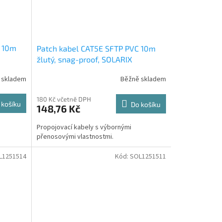
C 10m
Patch kabel CAT5E SFTP PVC 10m
žlutý, snag-proof, SOLARIX
 skladem
Běžně skladem
180 Kč včetně DPH
 košíku
Do košíku
148,76 Kč
Propojovací kabely s výbornými
přenosovými vlastnostmi.
L1251514
Kód:
SOL1251511