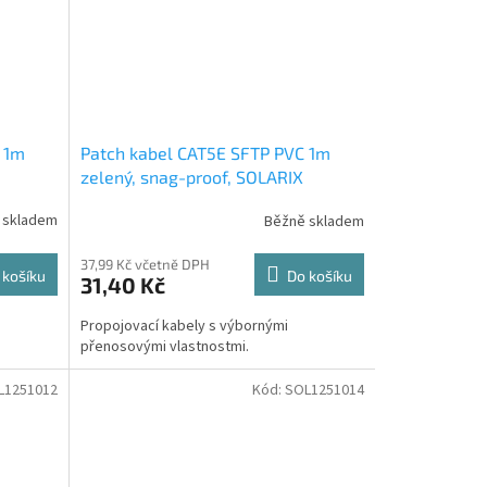
 1m
Patch kabel CAT5E SFTP PVC 1m
zelený, snag-proof, SOLARIX
 skladem
Běžně skladem
37,99 Kč včetně DPH
 košíku
Do košíku
31,40 Kč
Propojovací kabely s výbornými
přenosovými vlastnostmi.
L1251012
Kód:
SOL1251014