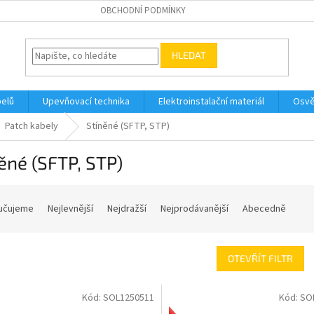
OBCHODNÍ PODMÍNKY
HLEDAT
belů
Upevňovací technika
Elektroinstalační materiál
Osvě
Patch kabely
Stíněné (SFTP, STP)
ěné (SFTP, STP)
učujeme
Nejlevnější
Nejdražší
Nejprodávanější
Abecedně
OTEVŘÍT FILTR
Kód:
SOL1250511
Kód:
SO