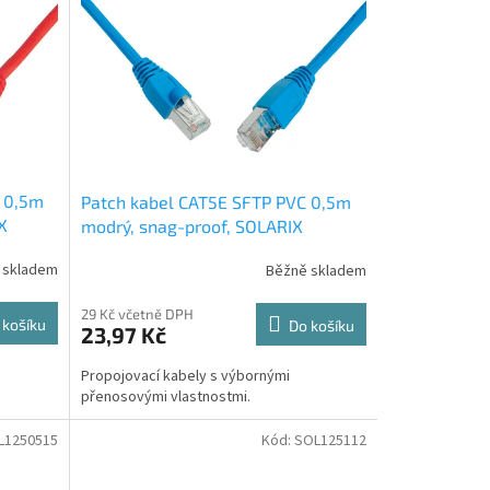
C 0,5m
Patch kabel CAT5E SFTP PVC 0,5m
X
modrý, snag-proof, SOLARIX
 skladem
Běžně skladem
29 Kč včetně DPH
 košíku
Do košíku
23,97 Kč
Propojovací kabely s výbornými
přenosovými vlastnostmi.
L1250515
Kód:
SOL125112