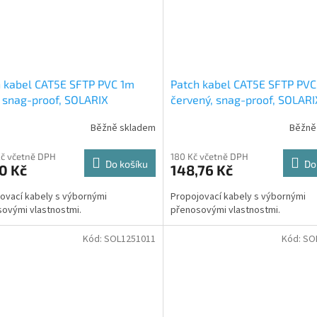
 kabel CAT5E SFTP PVC 1m
Patch kabel CAT5E SFTP PV
, snag-proof, SOLARIX
červený, snag-proof, SOLARI
Běžně skladem
Běžně
Kč včetně DPH
180 Kč včetně DPH
Do košíku
Do
0 Kč
148,76 Kč
ovací kabely s výbornými
Propojovací kabely s výbornými
ovými vlastnostmi.
přenosovými vlastnostmi.
Kód:
SOL1251011
Kód:
SO