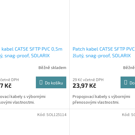
 kabel CAT5E SFTP PVC 0,5m
Patch kabel CAT5E SFTP PV
ý, snag-proof, SOLARIX
žlutý, snag-proof, SOLARIX
Běžně skladem
Běžně
včetně DPH
29 Kč včetně DPH
Do košíku
Do
7 Kč
23,97 Kč
ovací kabely s výbornými
Propojovací kabely s výbornými
ovými vlastnostmi.
přenosovými vlastnostmi.
Kód:
SOL125114
Kód:
S