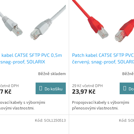
 kabel CAT5E SFTP PVC 0,5m
Patch kabel CAT5E SFTP PV
 snag-proof, SOLARIX
červený, snag-proof, SOLARI
Běžně skladem
Běžně
včetně DPH
29 Kč včetně DPH
Do košíku
Do
7 Kč
23,97 Kč
ovací kabely s výbornými
Propojovací kabely s výbornými
ovými vlastnostmi.
přenosovými vlastnostmi.
Kód:
SOL1250513
Kód:
SO