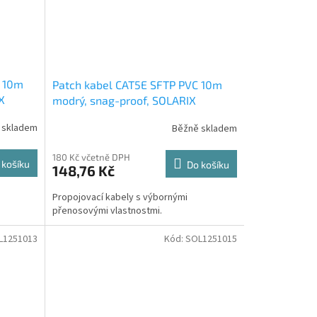
C 10m
Patch kabel CAT5E SFTP PVC 10m
X
modrý, snag-proof, SOLARIX
 skladem
Běžně skladem
180 Kč včetně DPH
 košíku
Do košíku
148,76 Kč
Propojovací kabely s výbornými
přenosovými vlastnostmi.
L1251013
Kód:
SOL1251015