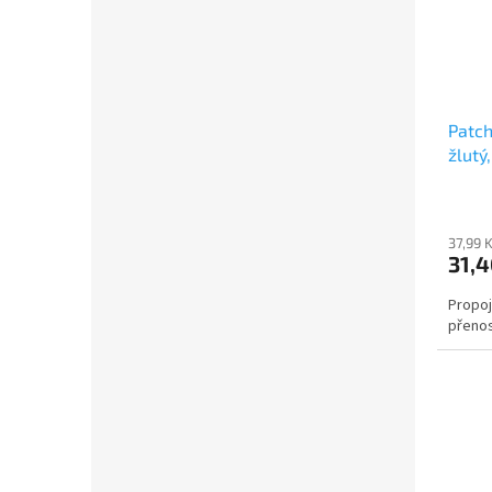
Patch
žlutý
37,99 
31,4
Propoj
přenos