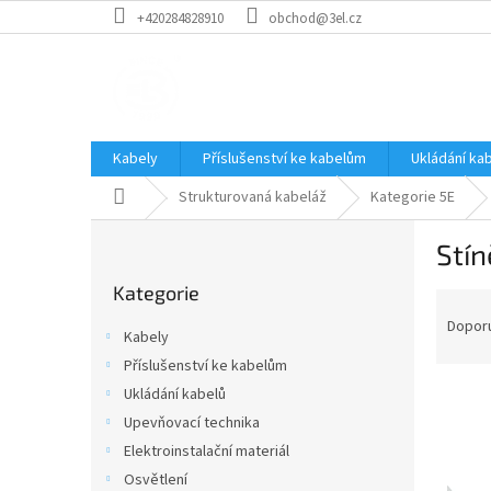
Přejít
+420284828910
obchod@3el.cz
na
obsah
Kabely
Příslušenství ke kabelům
Ukládání ka
Domů
Strukturovaná kabeláž
Kategorie 5E
P
Stín
o
Přeskočit
s
Kategorie
kategorie
Ř
t
a
r
Dopor
Kabely
z
a
Příslušenství ke kabelům
e
n
n
Ukládání kabelů
n
í
í
Upevňovací technika
p
p
Elektroinstalační materiál
V
r
a
ý
Osvětlení