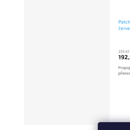
Patch
červe
233 Kč
192,
Propoj
přenos
Z