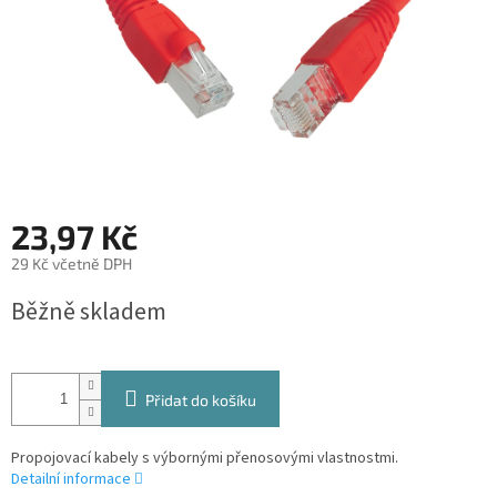
23,97 Kč
29 Kč včetně DPH
Měrná
Běžně skladem
cena:
Přidat do košíku
Propojovací kabely s výbornými přenosovými vlastnostmi.
Detailní informace