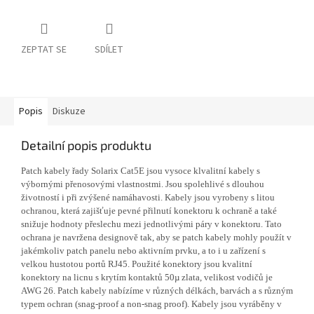
ZEPTAT SE
SDÍLET
Popis
Diskuze
Detailní popis produktu
Patch kabely řady Solarix Cat5E jsou vysoce klvalitní kabely s
výbornými přenosovými vlastnostmi. Jsou spolehlivé s dlouhou
životností i při zvýšené namáhavosti. Kabely jsou vyrobeny s litou
ochranou, která zajišťuje pevné přilnutí konektoru k ochraně a také
snižuje hodnoty přeslechu mezi jednotlivými páry v konektoru. Tato
ochrana je navržena designově tak, aby se patch kabely mohly použít v
jakémkoliv patch panelu nebo aktivním prvku, a to i u zařízení s
velkou hustotou portů RJ45. Použité konektory jsou kvalitní
konektory na licnu s krytím kontaktů 50µ zlata, velikost vodičů je
AWG 26. Patch kabely nabízíme v různých délkách, barvách a s různým
typem ochran (snag-proof a non-snag proof). Kabely jsou vyráběny v