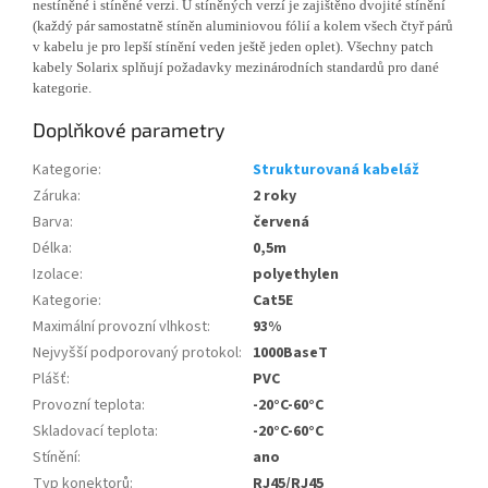
nestíněné i stíněné verzi. U stíněných verzí je zajištěno dvojité stínění
(každý pár samostatně stíněn aluminiovou fólií a kolem všech čtyř párů
v kabelu je pro lepší stínění veden ještě jeden oplet). Všechny patch
kabely Solarix splňují požadavky mezinárodních standardů pro dané
kategorie.
Doplňkové parametry
Kategorie
:
Strukturovaná kabeláž
Záruka
:
2 roky
Barva
:
červená
Délka
:
0,5m
Izolace
:
polyethylen
Kategorie
:
Cat5E
Maximální provozní vlhkost
:
93%
Nejvyšší podporovaný protokol
:
1000BaseT
Plášť
:
PVC
Provozní teplota
:
-20°C-60°C
Skladovací teplota
:
-20°C-60°C
Stínění
:
ano
Typ konektorů
:
RJ45/RJ45