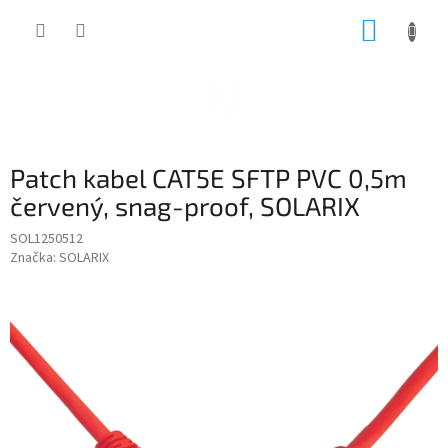
Přejít
NÁKUP
na
obsah
KOŠÍK
Patch kabel CAT5E SFTP PVC 0,5m
červený, snag-proof, SOLARIX
SOL1250512
Značka:
SOLARIX