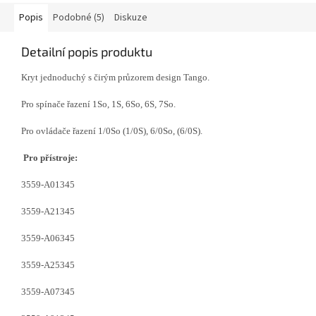
Popis
Podobné (5)
Diskuze
Detailní popis produktu
Kryt jednoduchý s čirým průzorem design Tango.
Pro spínače řazení 1So, 1S, 6So, 6S, 7So.
Pro ovládače řazení 1/0So (1/0S), 6/0So, (6/0S).
Pro přístroje:
3559-A01345
3559-A21345
3559-A06345
3559-A25345
3559-A07345