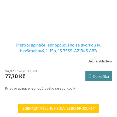
Přístroj spínače jednopólového se svorkou N,
bezšroubový, 1, 1So, 1S 3559-A21345 ABB
Běžně skladem
94,02 Kč včetně DPH
77,70 Kč
Do košíku
Přístroj spínače jednopólového se svorkou N.
ZOBRAZIT VŠECHNY SOUVISEJÍCÍ PRODUKTY