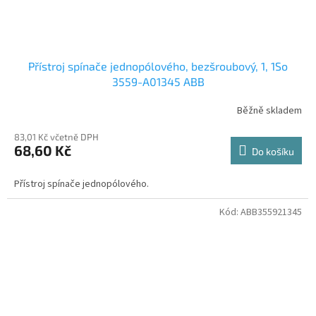
Přístroj spínače jednopólového, bezšroubový, 1, 1So
3559-A01345 ABB
Běžně skladem
83,01 Kč včetně DPH
68,60 Kč
Do košíku
Přístroj spínače jednopólového.
Kód:
ABB355921345