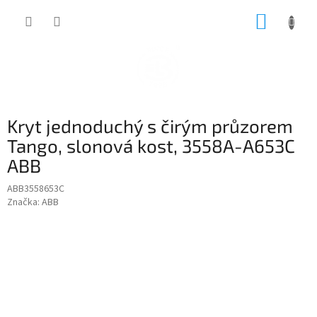
Přejít
NÁKUP
na
obsah
KOŠÍK
Kryt jednoduchý s čirým průzorem
Tango, slonová kost, 3558A-A653C
ABB
ABB3558653C
Značka:
ABB