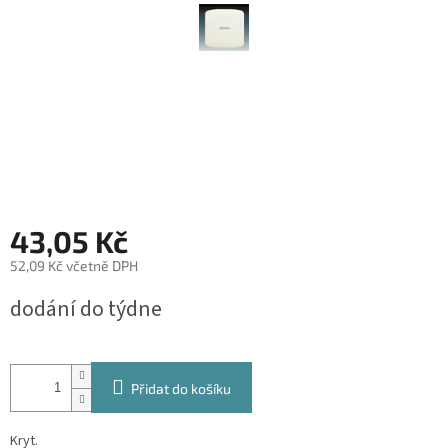
43,05 Kč
52,09 Kč včetně DPH
Měrná
dodání do týdne
cena:
Přidat do košíku
Kryt.