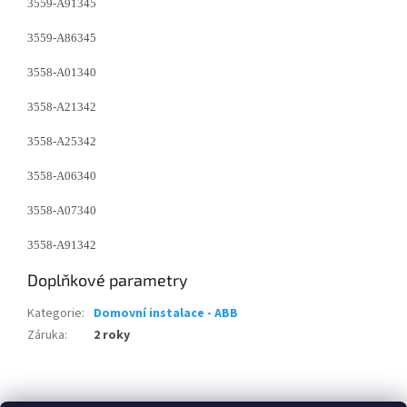
3559-A91345
3559-A86345
3558-A01340
3558-A21342
3558-A25342
3558-A06340
3558-A07340
3558-A91342
Doplňkové parametry
Kategorie
:
Domovní instalace - ABB
Záruka
:
2 roky
Z