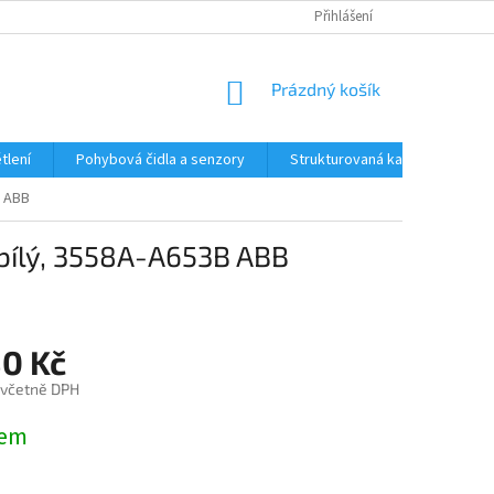
Přihlášení
NÁKUPNÍ
Prázdný košík
KOŠÍK
tlení
Pohybová čidla a senzory
Strukturovaná kabeláž
R
B ABB
 bílý, 3558A-A653B ABB
80 Kč
 včetně DPH
dem