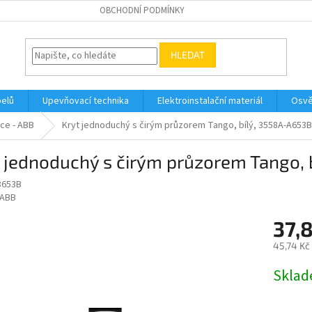
OBCHODNÍ PODMÍNKY
HLEDAT
belů
Upevňovací technika
Elektroinstalační materiál
Osvě
ce - ABB
Kryt jednoduchý s čirým průzorem Tango, bílý, 3558A-A653
 jednoduchý s čirým průzorem Tango,
8653B
ABB
37,
45,74 Kč
Měrná
Skla
cena: