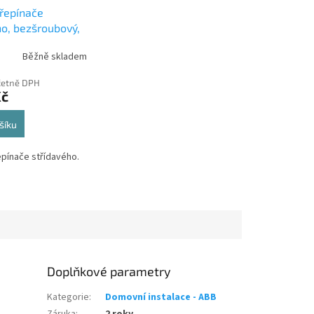
přepínače
ho, bezšroubový,
1, 1So) 3559-
Běžně skladem
ABB
četně DPH
Kč
šíku
epínače střídavého.
Doplňkové parametry
Kategorie
:
Domovní instalace - ABB