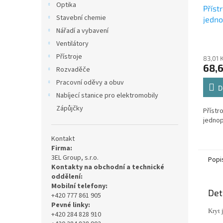
Optika
Příst
Stavební chemie
jedno
bezšr
Nářadí a vybavení
A013
Ventilátory
Přístroje
83,01 
68,
Rozvaděče
Pracovní oděvy a obuv
D
Nabíjecí stanice pro elektromobily
Zápůjčky
Přístr
jedno
Kontakt
Firma:
3EL Group, s.r.o.
Popi
Kontakty na obchodní a technické
oddělení:
Mobilní telefony:
Det
+420 777 861 905
Pevné linky:
Kryt 
+420 284 828 910