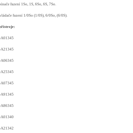
pínače řazení 1So, 1S, 6So, 6S, 7So.
vládače řazení 1/0So (1/0S), 6/0So, (6/0S).
přístroje:
-A01345
-A21345
-A06345
-A25345
-A07345
-A91345
-A86345
-A01340
-A21342