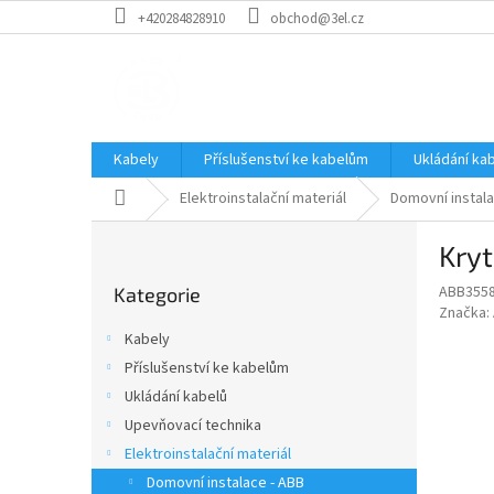
Přejít
+420284828910
obchod@3el.cz
na
obsah
Kabely
Příslušenství ke kabelům
Ukládání ka
Domů
Elektroinstalační materiál
Domovní instala
P
Kryt
o
Přeskočit
s
ABB355
Kategorie
kategorie
t
Značka:
r
Kabely
a
Příslušenství ke kabelům
n
Ukládání kabelů
n
í
Upevňovací technika
p
Elektroinstalační materiál
a
Domovní instalace - ABB