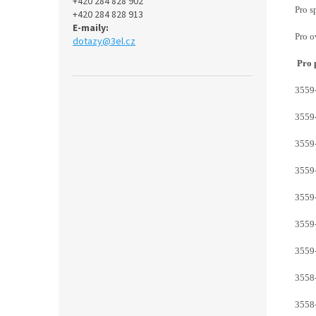
+420 284 828 902
Pro s
+420 284 828 913
E-maily:
Pro o
dotazy@3el.cz
Pro 
3559
3559
3559
3559
3559
3559
3559
3558
3558