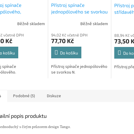
roj spínače
Přístroj spínače
Přístroj 
pólového,
jednopólového se svorkou
střídavé
oubový, 1, 1So 3559-
N, bezšroubový, 1, 1So, 1S
6, 6So, (
Běžně skladem
Běžně skladem
45 ABB
3559-A21345 ABB
A06345 
Kč včetně DPH
94,02 Kč včetně DPH
88,94 Kč v
60 Kč
77,70 Kč
73,50 
o košíku
Do košíku
Do ko
oj spínače
Přístroj spínače jednopólového
Přístroj př
pólového.
se svorkou N.
s
Podobné (5)
Diskuze
ailní popis produktu
jednoduchý s čirým průzorem design Tango.