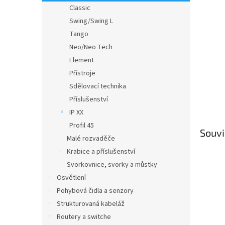
n
Classic
e
Swing/Swing L
l
Tango
Neo/Neo Tech
Element
Přístroje
Sdělovací technika
Příslušenství
IP XX
Profil 45
Souvi
Malé rozvaděče
Krabice a příslušenství
Svorkovnice, svorky a můstky
Osvětlení
Pohybová čidla a senzory
Strukturovaná kabeláž
Routery a switche