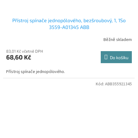
Přístroj spínače jednopólového, bezšroubový, 1, 1So
3559-A01345 ABB
Běžně skladem
83,01 Kč včetně DPH
68,60 Kč
Do košíku
Přístroj spínače jednopólového.
Kód:
ABB355921345