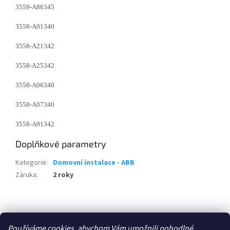
3559-A86345
3558-A01340
3558-A21342
3558-A25342
3558-A06340
3558-A07340
3558-A91342
Doplňkové parametry
Kategorie
:
Domovní instalace - ABB
Záruka
:
2 roky
Z
á
Zboží.cz
p
Používáme cookies, abychom Vám umožnili pohodlné