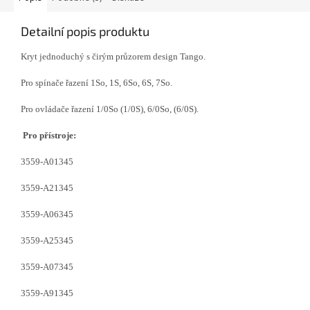
Detailní popis produktu
Kryt jednoduchý s čirým průzorem design Tango.
Pro spínače řazení 1So, 1S, 6So, 6S, 7So.
Pro ovládače řazení 1/0So (1/0S), 6/0So, (6/0S).
Pro přístroje:
3559-A01345
3559-A21345
3559-A06345
3559-A25345
3559-A07345
3559-A91345