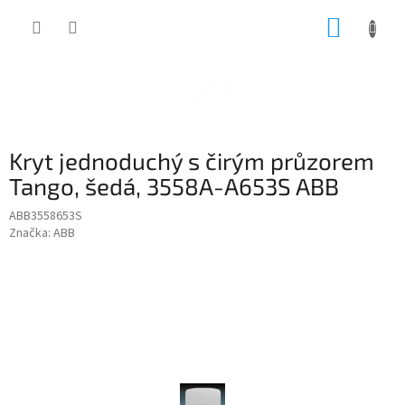
Přejít
NÁKUP
na
obsah
KOŠÍK
Kryt jednoduchý s čirým průzorem
Tango, šedá, 3558A-A653S ABB
ABB3558653S
Značka:
ABB