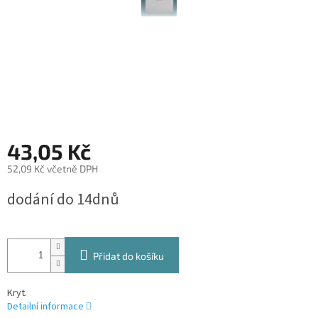
43,05 Kč
52,09 Kč včetně DPH
Měrná
dodání do 14dnů
cena:
Přidat do košíku
Kryt.
Detailní informace