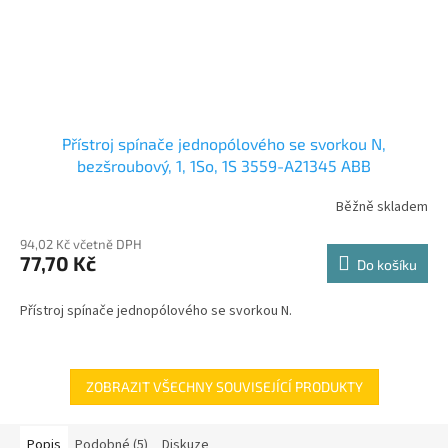
Přístroj spínače jednopólového se svorkou N,
bezšroubový, 1, 1So, 1S 3559-A21345 ABB
Běžně skladem
94,02 Kč včetně DPH
77,70 Kč
Do košíku
Přístroj spínače jednopólového se svorkou N.
ZOBRAZIT VŠECHNY SOUVISEJÍCÍ PRODUKTY
Popis
Podobné (5)
Diskuze