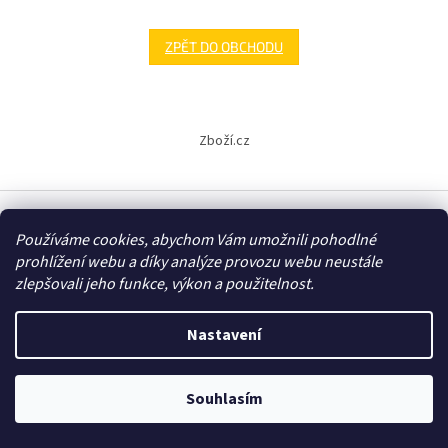
ZPĚT DO OBCHODU
Z
á
Zboží.cz
p
a
t
í
Používáme cookies, abychom Vám umožnili pohodlné
Vytvořil Shoptet
prohlížení webu a díky analýze provozu webu neustále
zlepšovali jeho funkce, výkon a použitelnost.
Copyright 2026
E-shop - 3EL Group, s.r.o.
. Všechna práva
vyhrazena.
Nastavení
Souhlasím