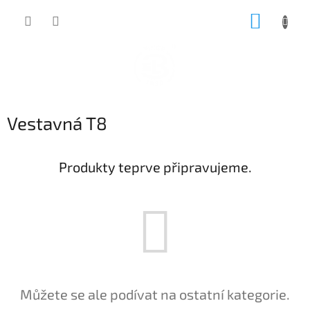
Přejít
NÁKUP
na
obsah
KOŠÍK
Vestavná T8
Produkty teprve připravujeme.
Můžete se ale podívat na ostatní kategorie.