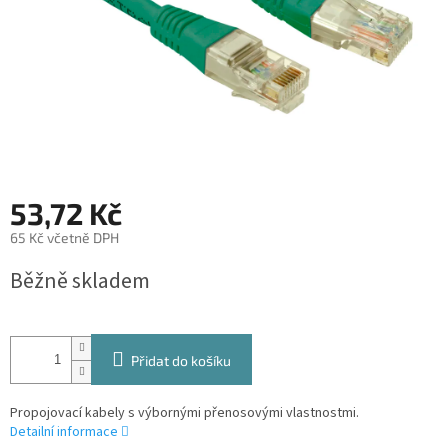
53,72 Kč
65 Kč včetně DPH
Měrná
Běžně skladem
cena:
Přidat do košíku
Propojovací kabely s výbornými přenosovými vlastnostmi.
Detailní informace