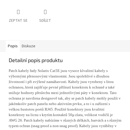
ZEPTAT SE
SDÍLET
Popis
Diskuze
Detailní popis produktu
Patch kabely řady Solarix Cat5E jsou vysoce klvalitní kabely s
výbornými přenosovými vlastnostmi. Jsou spolehlivé s dlouhou
životností i při zvýšené namáhavosti. Kabely jsou vyrobeny s litou
ochranou, která zajišťuje pevné přilnutí konektoru k ochraně a také
snižuje hodnoty přeslechu mezi jednotlivými páry v konektoru. Tato
ochrana je navržena designově tak, aby se patch kabely mohly použít v
jakémkoliv patch panelu nebo aktivním prvku, a to i u zařízení s
velkou hustotou portů RJ45. Použité konektory jsou kvalitní
konektory na licnu s krytím kontaktů 50µ zlata, velikost vodičů je
AWG 26. Patch kabely nabízíme v různých délkách, barvách a s různým
typem ochran (snag-proof a non-snag proof). Kabely jsou vyráběny v