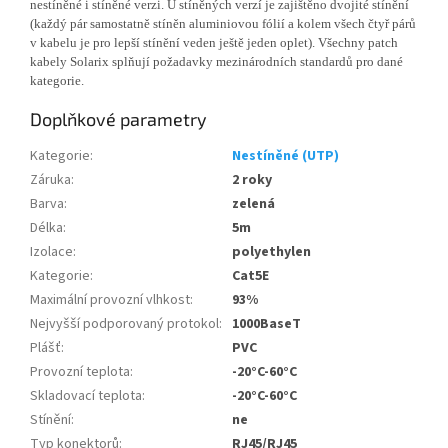
nestíněné i stíněné verzi. U stíněných verzí je zajištěno dvojité stínění
(každý pár samostatně stíněn aluminiovou fólií a kolem všech čtyř párů
v kabelu je pro lepší stínění veden ještě jeden oplet). Všechny patch
kabely Solarix splňují požadavky mezinárodních standardů pro dané
kategorie.
Doplňkové parametry
Kategorie
:
Nestíněné (UTP)
Záruka
:
2 roky
Barva
:
zelená
Délka
:
5m
Izolace
:
polyethylen
Kategorie
:
Cat5E
Maximální provozní vlhkost
:
93%
Nejvyšší podporovaný protokol
:
1000BaseT
Plášť
:
PVC
Provozní teplota
:
-20°C-60°C
Skladovací teplota
:
-20°C-60°C
Stínění
:
ne
Typ konektorů
:
RJ45/RJ45