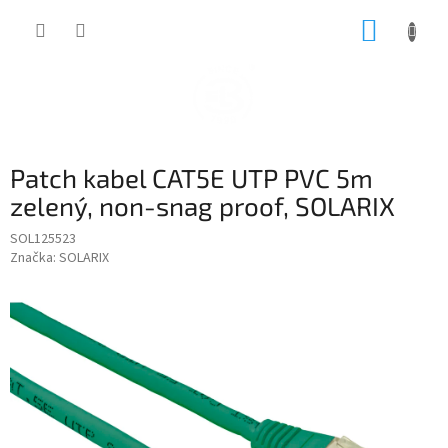
Přejít
NÁKUP
na
obsah
KOŠÍK
Patch kabel CAT5E UTP PVC 5m
zelený, non-snag proof, SOLARIX
SOL125523
Značka:
SOLARIX