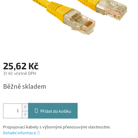
25,62 Kč
31 Kč včetně DPH
Měrná
Běžně skladem
cena:
Přidat do košíku
Propojovací kabely s výbornými přenosovými vlastnostmi.
Detailní informace