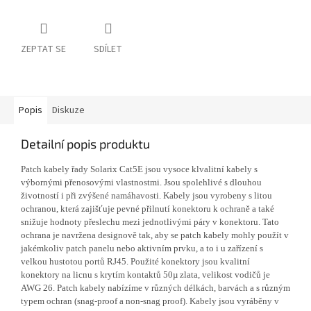
ZEPTAT SE
SDÍLET
Popis
Diskuze
Detailní popis produktu
Patch kabely řady Solarix Cat5E jsou vysoce klvalitní kabely s
výbornými přenosovými vlastnostmi. Jsou spolehlivé s dlouhou
životností i při zvýšené namáhavosti. Kabely jsou vyrobeny s litou
ochranou, která zajišťuje pevné přilnutí konektoru k ochraně a také
snižuje hodnoty přeslechu mezi jednotlivými páry v konektoru. Tato
ochrana je navržena designově tak, aby se patch kabely mohly použít v
jakémkoliv patch panelu nebo aktivním prvku, a to i u zařízení s
velkou hustotou portů RJ45. Použité konektory jsou kvalitní
konektory na licnu s krytím kontaktů 50µ zlata, velikost vodičů je
AWG 26. Patch kabely nabízíme v různých délkách, barvách a s různým
typem ochran (snag-proof a non-snag proof). Kabely jsou vyráběny v