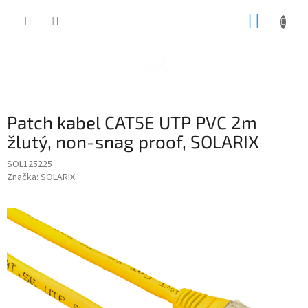
Přejít
NÁKUP
na
obsah
KOŠÍK
Patch kabel CAT5E UTP PVC 2m
žlutý, non-snag proof, SOLARIX
SOL125225
Značka:
SOLARIX