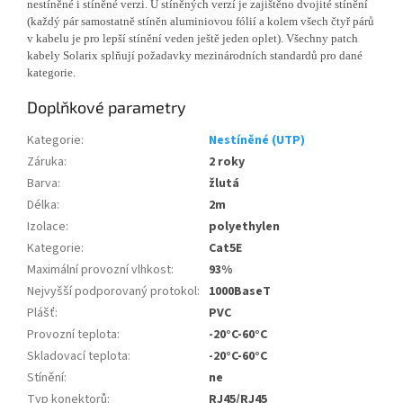
nestíněné i stíněné verzi. U stíněných verzí je zajištěno dvojité stínění
(každý pár samostatně stíněn aluminiovou fólií a kolem všech čtyř párů
v kabelu je pro lepší stínění veden ještě jeden oplet). Všechny patch
kabely Solarix splňují požadavky mezinárodních standardů pro dané
kategorie.
Doplňkové parametry
Kategorie
:
Nestíněné (UTP)
Záruka
:
2 roky
Barva
:
žlutá
Délka
:
2m
Izolace
:
polyethylen
Kategorie
:
Cat5E
Maximální provozní vlhkost
:
93%
Nejvyšší podporovaný protokol
:
1000BaseT
Plášť
:
PVC
Provozní teplota
:
-20°C-60°C
Skladovací teplota
:
-20°C-60°C
Stínění
:
ne
Typ konektorů
:
RJ45/RJ45