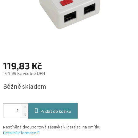
119,83 Kč
144,99 Kč včetně DPH
Měrná
Běžně skladem
cena:
Přidat do košíku
Nestíněná dvouportová zásuvka k instalaci na omítku.
Detailní informace