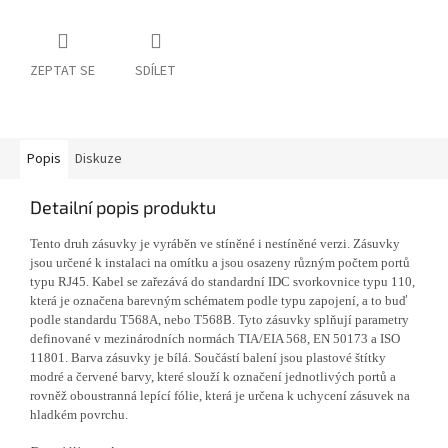
ZEPTAT SE
SDÍLET
Popis
Diskuze
Detailní popis produktu
Tento druh zásuvky je vyráběn ve stíněné i nestíněné verzi. Zásuvky
jsou určené k instalaci na omítku a jsou osazeny různým počtem portů
typu RJ45. Kabel se zařezává do standardní IDC svorkovnice typu 110,
která je označena barevným schématem podle typu zapojení, a to buď
podle standardu T568A, nebo T568B. Tyto zásuvky splňují parametry
definované v mezinárodních normách TIA/EIA 568, EN 50173 a ISO
11801. Barva zásuvky je bílá. Součástí balení jsou plastové štítky
modré a červené barvy, které slouží k označení jednotlivých portů a
rovněž oboustranná lepící fólie, která je určena k uchycení zásuvek na
hladkém povrchu.