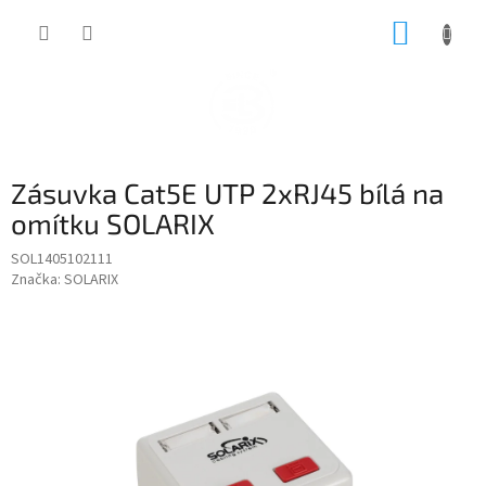
Přejít
NÁKUP
na
obsah
KOŠÍK
Zásuvka Cat5E UTP 2xRJ45 bílá na
omítku SOLARIX
SOL1405102111
Značka:
SOLARIX