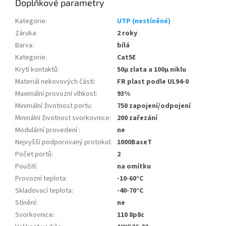
Doplňkové parametry
Kategorie
:
UTP (nestíněné)
Záruka
:
2 roky
Barva
:
bílá
Kategorie
:
Cat5E
Krytí kontaktů
:
50µ zlata a 100µ niklu
Materiál nekovových částí
:
FR plast podle UL94-0
Maximální provozní vlhkost
:
93%
Minimální životnost portu
:
750 zapojení/odpojení
Mininální životnost svorkovnice
:
200 zařezání
Modulární provedení
:
ne
Nejvyšší podporovaný protokol
:
1000BaseT
Počet portů
:
2
Použití
:
na omítku
Provozní teplota
:
-10-60°C
Skladovací teplota
:
-40-70°C
Stínění
:
ne
Svorkovnice
:
110 8p8c