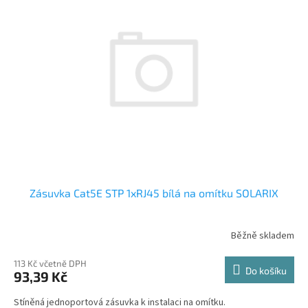
k
i
t
s
ů
p
r
o
d
u
k
t
ů
Zásuvka Cat5E STP 1xRJ45 bílá na omítku SOLARIX
Běžně skladem
113 Kč včetně DPH
Do košíku
93,39 Kč
Stíněná jednoportová zásuvka k instalaci na omítku.