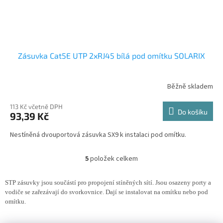
Zásuvka Cat5E UTP 2xRJ45 bílá pod omítku SOLARIX
Běžně skladem
113 Kč včetně DPH
Do košíku
93,39 Kč
Nestíněná dvouportová zásuvka SX9 k instalaci pod omítku.
5
položek celkem
O
v
l
STP zásuvky jsou součástí pro propojení stíněných sítí. Jsou osazeny porty a
á
vodiče se zařezávají do svorkovnice. Dají se instalovat na omítku nebo pod
d
omítku.
a
c
Z