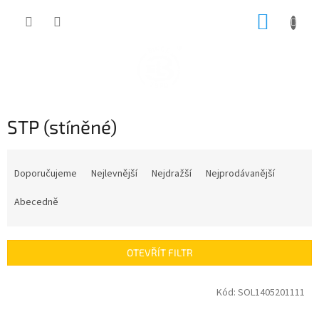
Přejít
NÁKUP
na
obsah
KOŠÍK
STP (stíněné)
Ř
a
Doporučujeme
Nejlevnější
Nejdražší
Nejprodávanější
z
e
Abecedně
n
í
p
OTEVŘÍT FILTR
r
o
V
Kód:
SOL1405201111
d
ý
u
p