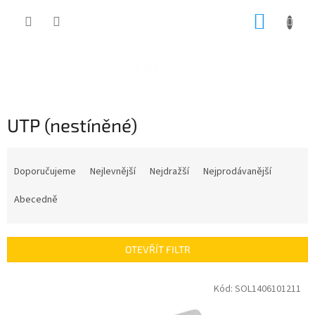
Přejít
NÁKUP
na
obsah
KOŠÍK
UTP (nestíněné)
Ř
a
Doporučujeme
Nejlevnější
Nejdražší
Nejprodávanější
z
e
Abecedně
n
í
p
OTEVŘÍT FILTR
r
o
V
Kód:
SOL1406101211
d
ý
u
p