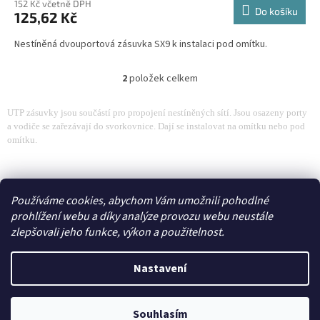
152 Kč včetně DPH
Do košíku
125,62 Kč
Nestíněná dvouportová zásuvka SX9 k instalaci pod omítku.
2
položek celkem
O
v
l
UTP zásuvky jsou součástí pro propojení nestíněných sítí. Jsou osazeny porty
á
a vodiče se zařezávají do svorkovnice. Dají se instalovat na omítku nebo pod
d
omítku.
a
c
Z
í
á
Zboží.cz
p
p
Používáme cookies, abychom Vám umožnili pohodlné
r
a
prohlížení webu a díky analýze provozu webu neustále
v
t
zlepšovali jeho funkce, výkon a použitelnost.
k
í
y
Vytvořil Shoptet
v
Nastavení
ý
p
i
Copyright 2026
E-shop - 3EL Group, s.r.o.
. Všechna práva
Souhlasím
s
vyhrazena.