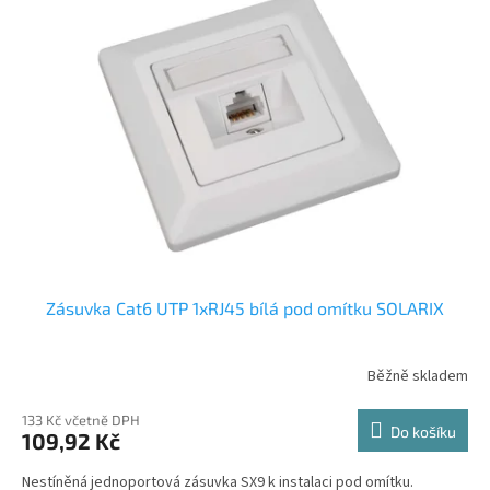
k
i
t
s
ů
p
r
o
d
u
k
t
ů
Zásuvka Cat6 UTP 1xRJ45 bílá pod omítku SOLARIX
Běžně skladem
133 Kč včetně DPH
Do košíku
109,92 Kč
Nestíněná jednoportová zásuvka SX9 k instalaci pod omítku.