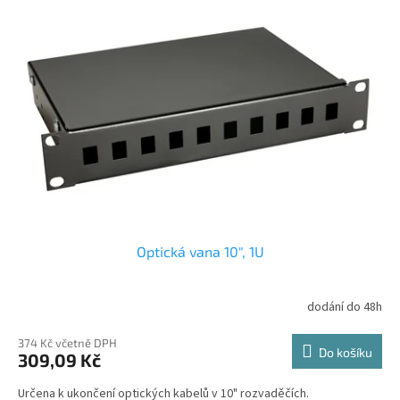
k
i
t
s
ů
p
r
o
d
u
k
t
ů
Optická vana 10", 1U
dodání do 48h
374 Kč včetně DPH
Do košíku
309,09 Kč
Určena k ukončení optických kabelů v 10" rozvaděčích.