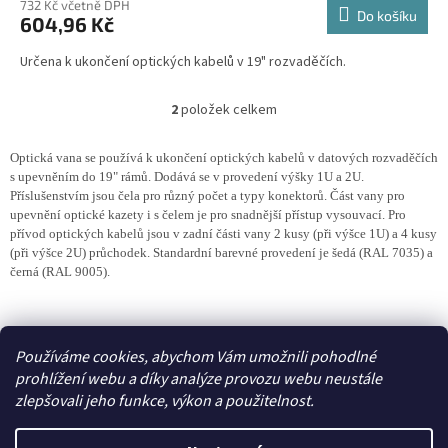
732 Kč včetně DPH
Do košíku
604,96 Kč
Určena k ukončení optických kabelů v 19" rozvaděčích.
2
položek celkem
O
v
l
Optická vana se používá k ukončení optických kabelů v datových rozvaděčích
á
s upevněním do 19" rámů. Dodává se v provedení výšky 1U a 2U.
d
Příslušenstvím jsou čela pro různý počet a typy konektorů. Část vany pro
a
upevnění optické kazety i s čelem je pro snadnější přístup vysouvací. Pro
c
přívod optických kabelů jsou v zadní části vany 2 kusy (při výšce 1U) a 4 kusy
í
(při výšce 2U) průchodek. Standardní barevné provedení je šedá (RAL 7035) a
p
černá (RAL 9005).
r
v
Z
k
á
Zboží.cz
y
p
Používáme cookies, abychom Vám umožnili pohodlné
v
a
prohlížení webu a díky analýze provozu webu neustále
ý
t
zlepšovali jeho funkce, výkon a použitelnost.
p
í
i
Vytvořil Shoptet
s