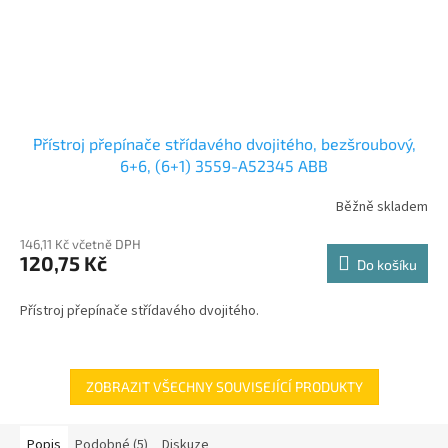
Přístroj přepínače střídavého dvojitého, bezšroubový,
6+6, (6+1) 3559-A52345 ABB
Běžně skladem
146,11 Kč včetně DPH
120,75 Kč
Do košíku
Přístroj přepínače střídavého dvojitého.
ZOBRAZIT VŠECHNY SOUVISEJÍCÍ PRODUKTY
Popis
Podobné (5)
Diskuze