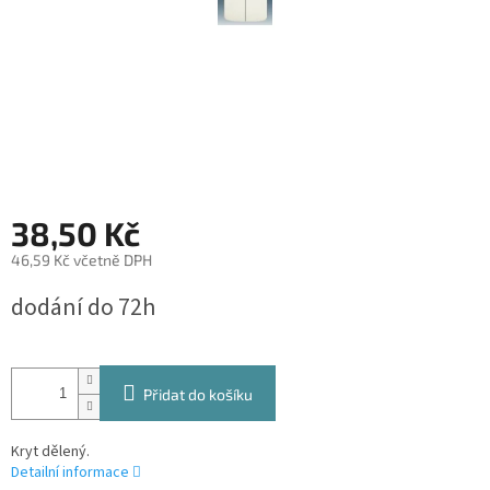
38,50 Kč
46,59 Kč včetně DPH
Měrná
dodání do 72h
cena:
Přidat do košíku
Kryt dělený.
Detailní informace