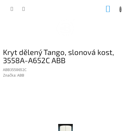
Přejít
NÁKUP
na
obsah
KOŠÍK
Kryt dělený Tango, slonová kost,
3558A-A652C ABB
ABB3558652C
Značka:
ABB