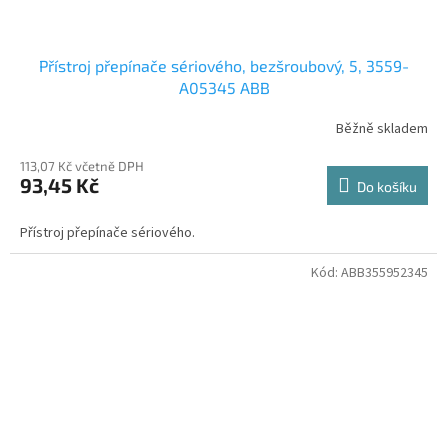
Přístroj přepínače sériového, bezšroubový, 5, 3559-
A05345 ABB
Běžně skladem
113,07 Kč včetně DPH
93,45 Kč
Do košíku
Přístroj přepínače sériového.
Kód:
ABB355952345