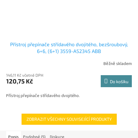
Přístroj přepínače střídavého dvojitého, bezšroubový,
6+6, (6+1) 3559-A52345 ABB
Běžně skladem
146,11 Kč včetně DPH
120,75 Kč
Do košíku
Přístroj přepínače střídavého dvojitého.
ZOBRAZIT VŠECHNY SOUVISEJÍCÍ PRODUKTY
Popis
Podobné (5)
Diskuze