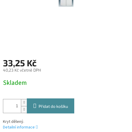
33,25 Kč
40,23 Kč včetně DPH
Měrná
Skladem
cena:
Přidat do košíku
Kryt dělený.
Detailní informace