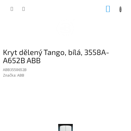
Přejít
NÁKUP
na
obsah
KOŠÍK
Kryt dělený Tango, bílá, 3558A-
A652B ABB
ABB3558652B
Značka:
ABB