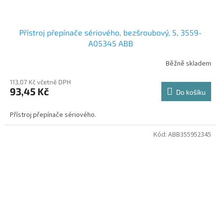
Přístroj přepínače sériového, bezšroubový, 5, 3559-
A05345 ABB
Běžně skladem
113,07 Kč včetně DPH
93,45 Kč
Do košíku
Přístroj přepínače sériového.
Kód:
ABB355952345