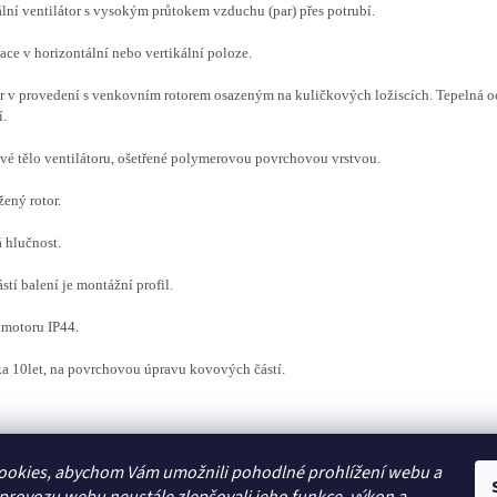
lní ventilátor s vysokým průtokem vzduchu (par) přes potrubí.
lace v horizontální nebo vertikální poloze.
 v provedení s venkovním rotorem osazeným na kuličkových ložiscích. Tepelná o
í.
é tělo ventilátoru, ošetřené polymerovou povrchovou vrstvou.
ený rotor.
 hlučnost.
stí balení je montážní profil.
 motoru IP44.
a 10let, na povrchovou úpravu kovových částí.
ookies, abychom Vám umožnili pohodlné prohlížení webu a
Zboží.cz