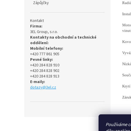
Zápůjčky
Radiá
Insta
Kontakt
Motor
Firma:
vinut
3EL Group, s.r.o.
Kontakty na obchodní a technické
Kovov
oddělení:
Mobilní telefony:
Vyváž
+420 777 861 905
Pevné linky:
Nízká
+420 284 828 910
+420 284 828 902
Součá
+420 284 828 913
E-maily:
Krytí
dotazy@3el.cz
Záruk
Z
Používáme c
á