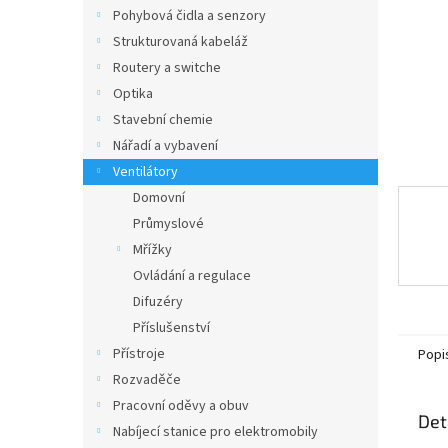
n
Pohybová čidla a senzory
e
Strukturovaná kabeláž
l
Routery a switche
Optika
Stavební chemie
Nářadí a vybavení
Ventilátory
Domovní
Průmyslové
Mřížky
Ovládání a regulace
Difuzéry
Příslušenství
Přístroje
Popi
Rozvaděče
Pracovní oděvy a obuv
Det
Nabíjecí stanice pro elektromobily