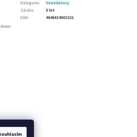
Kategorie
:
Ventilátory
Záruka
:
5 let
EAN
:
4046634002221
chrana
Souhlasím