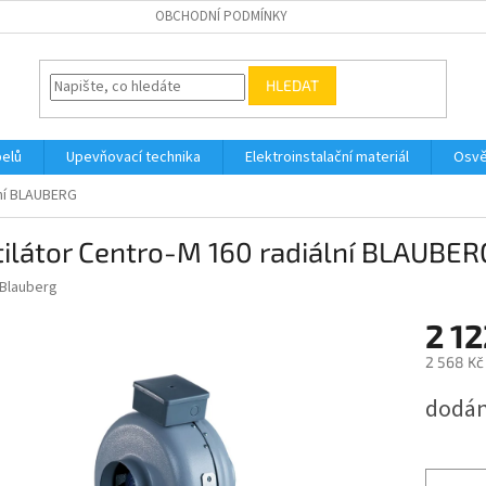
OBCHODNÍ PODMÍNKY
HLEDAT
belů
Upevňovací technika
Elektroinstalační materiál
Osvě
lní BLAUBERG
ilátor Centro-M 160 radiální BLAUBER
Blauberg
2 12
2 568 Kč
Měrná
dodán
cena: