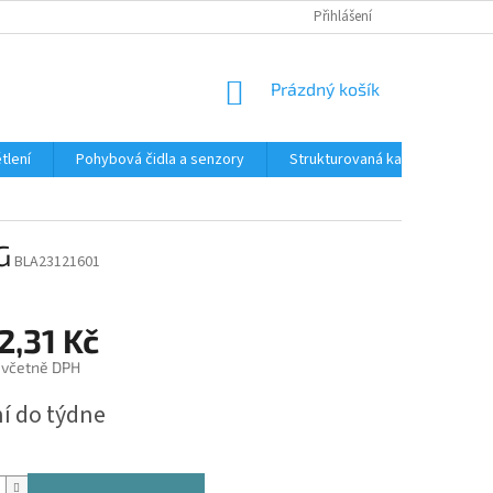
Přihlášení
NÁKUPNÍ
Prázdný košík
KOŠÍK
tlení
Pohybová čidla a senzory
Strukturovaná kabeláž
R
G
BLA23121601
2,31 Kč
 včetně DPH
í do týdne