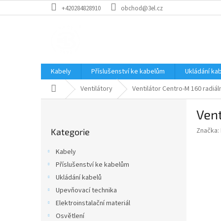
Přejít
+420284828910
obchod@3el.cz
na
obsah
Kabely
Příslušenství ke kabelům
Ukládání ka
Domů
Ventilátory
Ventilátor Centro-M 160 radiá
P
Vent
o
Přeskočit
s
Značka:
Kategorie
kategorie
t
r
Kabely
a
Příslušenství ke kabelům
n
Ukládání kabelů
n
í
Upevňovací technika
p
Elektroinstalační materiál
a
Osvětlení