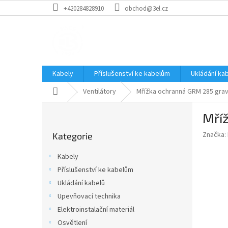
Přejít
+420284828910
obchod@3el.cz
na
obsah
Kabely
Příslušenství ke kabelům
Ukládání ka
Domů
Ventilátory
Mřížka ochranná GRM 285 grav
P
Mří
o
Přeskočit
s
Značka:
Kategorie
kategorie
t
r
Kabely
a
Příslušenství ke kabelům
n
Ukládání kabelů
n
í
Upevňovací technika
p
Elektroinstalační materiál
a
Osvětlení