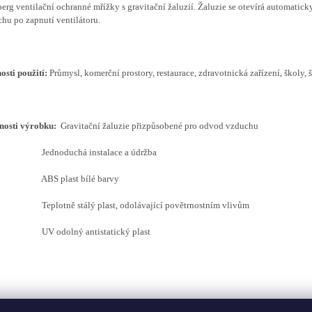
erg ventilační ochranné mřížky s gravitační žaluzií. Žaluzie se otevírá automatic
hu po zapnutí ventilátoru.
sti použití:
Průmysl, komerční prostory, restaurace, zdravotnická zařízení, školy, 
nosti výrobku:
Gravitační žaluzie přizpůsobené pro odvod vzduchu
noduchá instalace a údržba
S plast bílé barvy
otně stálý plast, odolávající povětrnostním vlivům
odolný antistatický plast