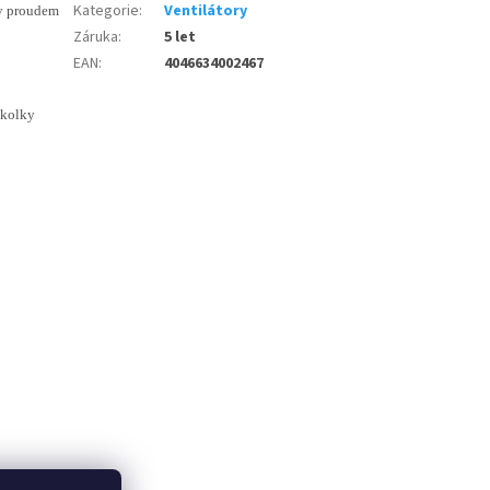
Kategorie
:
Ventilátory
ky proudem
Záruka
:
5 let
EAN
:
4046634002467
školky