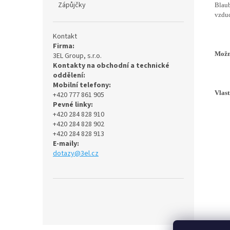
Zápůjčky
Blaub
vzduc
Kontakt
Firma:
Možno
3EL Group, s.r.o.
Kontakty na obchodní a technické
oddělení:
Mobilní telefony:
Vlast
+420 777 861 905
Pevné linky:
Jed
+420 284 828 910
+420 284 828 902
AB
+420 284 828 913
E-maily:
Tepl
dotazy@3el.cz
UV 
Z