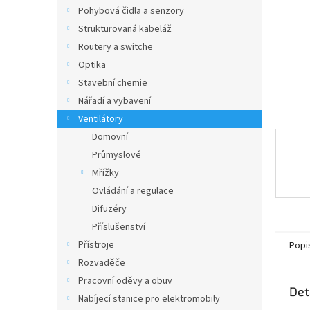
n
Pohybová čidla a senzory
e
Strukturovaná kabeláž
l
Routery a switche
Optika
Stavební chemie
Nářadí a vybavení
Ventilátory
Domovní
Průmyslové
Mřížky
Ovládání a regulace
Difuzéry
Příslušenství
Přístroje
Popi
Rozvaděče
Pracovní oděvy a obuv
Det
Nabíjecí stanice pro elektromobily