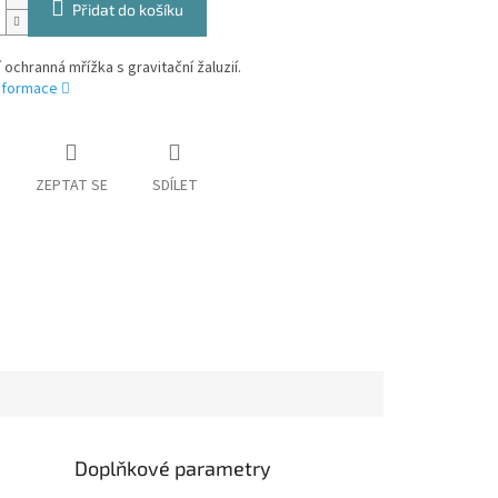
Přidat do košíku
í ochranná mřížka s gravitační žaluzií.
informace
ZEPTAT SE
SDÍLET
Doplňkové parametry