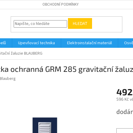
OBCHODNÍ PODMÍNKY
HLEDAT
belů
Upevňovací technika
Elektroinstalační materiál
Osvě
itační žaluzie BLAUBERG
žka ochranná GRM 285 gravitační žalu
Blauberg
492
596 Kč v
Měrná
dodán
cena: