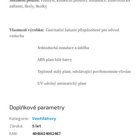
Možnosti použití:
Průmysl, komerční prostory, restaurace, zdravotnická
zařízení, školy, školky
Vlastnosti výrobku:
Gravitační žaluzie přizpůsobené pro odvod
vzduchu
Jednoduchá instalace a údržba
ABS plast bílé barvy
Teplotně stálý plast, odolávající povětrnostním vlivům
UV odolný antistatický plast
Doplňkové parametry
Kategorie
:
Ventilátory
Záruka
:
5 let
EAN
:
4046634002467