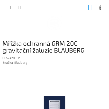
Přejít
NÁKUP
na
obsah
KOŠÍK
Mřížka ochranná GRM 200
gravitační žaluzie BLAUBERG
BLA242001P
Značka:
Blauberg