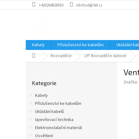
Přejít
+420284828910
obchod@3el.cz
na
obsah
Kabely
Příslušenství ke kabelům
Ukládání ka
Domů
Rozvaděče
19" Rozvaděče datové
P
Vent
o
Přeskočit
s
Značka:
Kategorie
kategorie
t
r
Kabely
a
Příslušenství ke kabelům
n
Ukládání kabelů
n
í
Upevňovací technika
p
Elektroinstalační materiál
a
Osvětlení