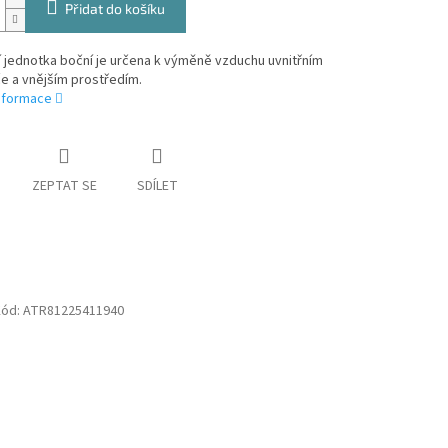
Přidat do košíku
í jednotka boční je určena k výměně vzduchu uvnitřním
e a vnějším prostředím.
informace
ZEPTAT SE
SDÍLET
Kód:
ATR81225411940