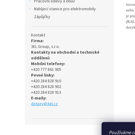
Pracovní oděvy a obuv
rozva
Nabíjecí stanice pro elektromobily
nebo 
je pr
Zápůjčky
(RAL 
doty
Kontakt
Firma:
3EL Group, s.r.o.
Kontakty na obchodní a technické
oddělení:
Mobilní telefony:
+420 777 861 905
Pevné linky:
+420 284 828 910
+420 284 828 902
+420 284 828 913
E-maily:
dotazy@3el.cz
Z
Používáme c
á