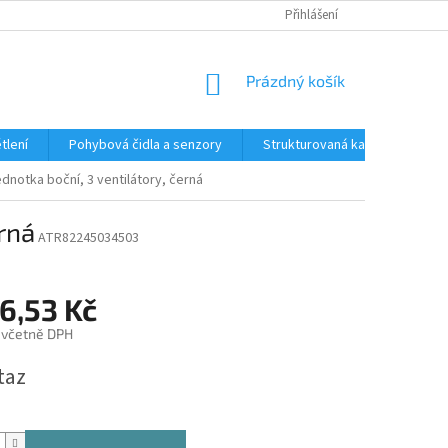
Přihlášení
NÁKUPNÍ
Prázdný košík
KOŠÍK
tlení
Pohybová čidla a senzory
Strukturovaná kabeláž
R
jednotka boční, 3 ventilátory, černá
erná
ATR82245034503
6,53 Kč
 včetně DPH
taz