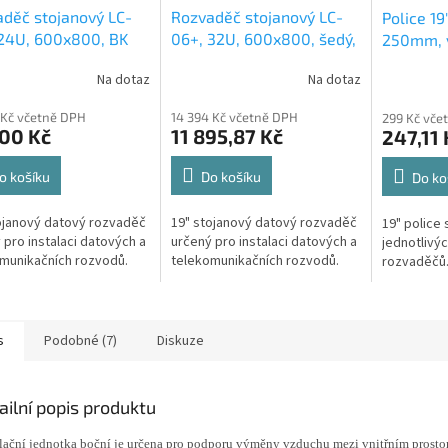
děč stojanový LC-
Rozvaděč stojanový LC-
Police 19
24U, 600x800, BK
06+, 32U, 600x800, šedý,
250mm, v
né dveře
skleněné dveře
ve 4 bod
Na dotaz
Na dotaz
 Kč včetně DPH
14 394 Kč včetně DPH
299 Kč vče
200 Kč
11 895,87 Kč
247,11 
o košíku
Do košíku
Do ko
ojanový datový rozvaděč
19" stojanový datový rozvaděč
19" police 
 pro instalaci datových a
určený pro instalaci datových a
jednotlivý
munikačních rozvodů.
telekomunikačních rozvodů.
rozvaděčů
s
Podobné (7)
Diskuze
ailní popis produktu
lační jednotka boční je určena pro podporu výměny vzduchu mezi vnitřním prost