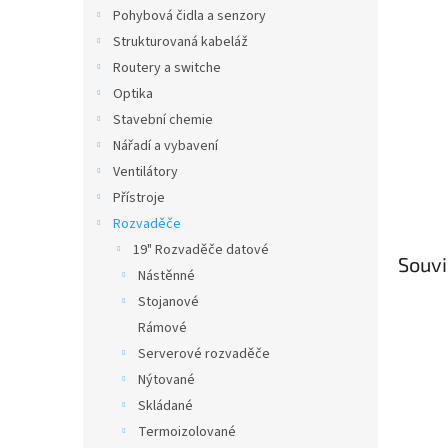
n
Pohybová čidla a senzory
e
Strukturovaná kabeláž
l
Routery a switche
Optika
Stavební chemie
Nářadí a vybavení
Ventilátory
Přístroje
Rozvaděče
19" Rozvaděče datové
Souvi
Nástěnné
Stojanové
Rámové
Serverové rozvaděče
Nýtované
Skládané
Termoizolované