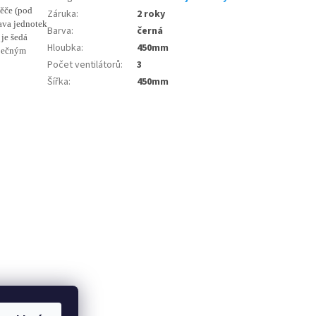
děče (pod
Záruka
:
2 roky
rava jednotek
Barva
:
černá
 je šedá
Hloubka
:
450mm
zpečným
Počet ventilátorů
:
3
Šířka
:
450mm