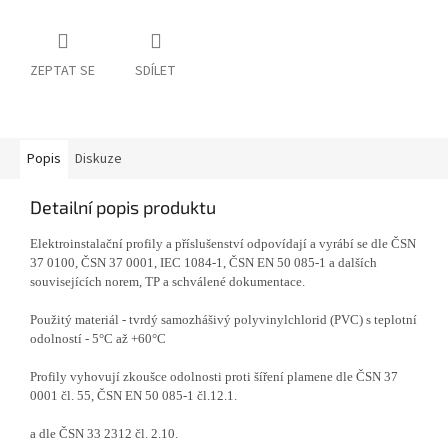
ZEPTAT SE
SDÍLET
Popis
Diskuze
Detailní popis produktu
Elektroinstalační profily a příslušenství odpovídají a vyrábí se dle ČSN
37 0100, ČSN 37 0001, IEC 1084-1, ČSN EN 50 085-1 a dalších
souvisejících norem, TP a schválené dokumentace.
Použitý materiál - tvrdý samozhášivý polyvinylchlorid (PVC) s teplotní
odolností - 5°C až +60°C
Profily vyhovují zkoušce odolnosti proti šíření plamene dle ČSN 37
0001 čl. 55, ČSN EN 50 085-1 čl.12.1.
a dle ČSN 33 2312 čl. 2.10.