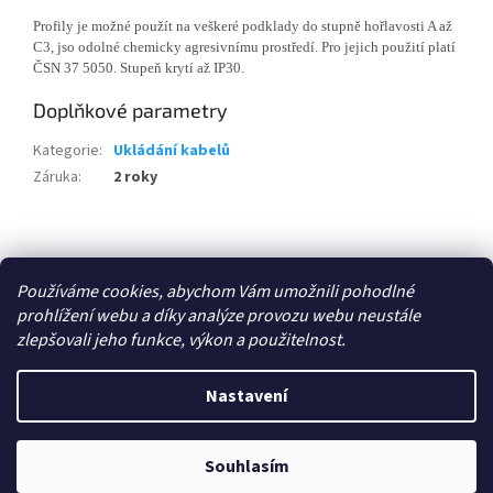
Profily je možné použít na veškeré podklady do stupně hořlavosti A až
C3, jso odolné chemicky agresivnímu prostředí. Pro jejich použití platí
ČSN 37 5050. Stupeň krytí až IP30.
Doplňkové parametry
Kategorie
:
Ukládání kabelů
Záruka
:
2 roky
Z
á
Zboží.cz
p
Používáme cookies, abychom Vám umožnili pohodlné
a
prohlížení webu a díky analýze provozu webu neustále
t
zlepšovali jeho funkce, výkon a použitelnost.
í
Vytvořil Shoptet
Nastavení
Copyright 2026
E-shop - 3EL Group, s.r.o.
. Všechna práva
Souhlasím
vyhrazena.