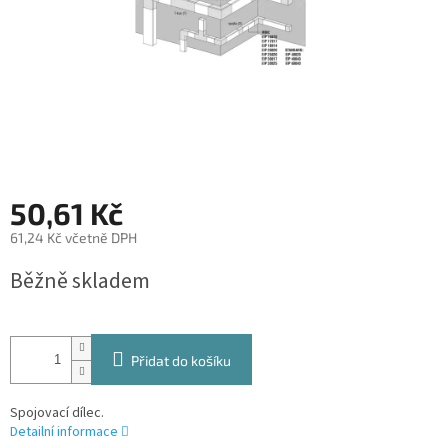
50,61 Kč
61,24 Kč včetně DPH
Měrná
Běžně skladem
cena:
Přidat do košíku
Spojovací dílec.
Detailní informace