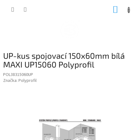
Přejít
NÁKUP
na
obsah
KOŠÍK
UP-kus spojovací 150x60mm bílá
MAXI UP15060 Polyprofil
POL38315060UP
Značka:
Polyprofil