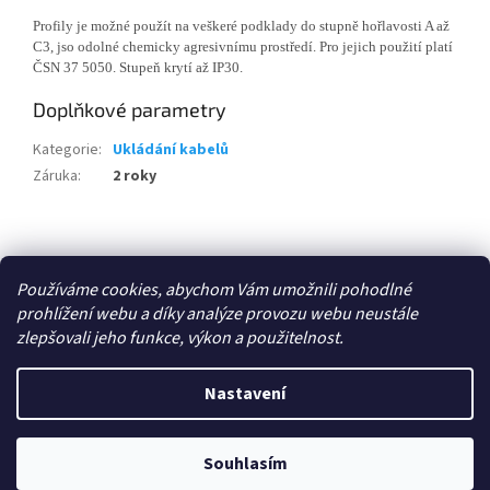
Profily je možné použít na veškeré podklady do stupně hořlavosti A až
C3, jso odolné chemicky agresivnímu prostředí. Pro jejich použití platí
ČSN 37 5050. Stupeň krytí až IP30.
Doplňkové parametry
Kategorie
:
Ukládání kabelů
Záruka
:
2 roky
Z
á
Zboží.cz
p
Používáme cookies, abychom Vám umožnili pohodlné
a
prohlížení webu a díky analýze provozu webu neustále
t
zlepšovali jeho funkce, výkon a použitelnost.
í
Vytvořil Shoptet
Nastavení
Copyright 2026
E-shop - 3EL Group, s.r.o.
. Všechna práva
Souhlasím
vyhrazena.