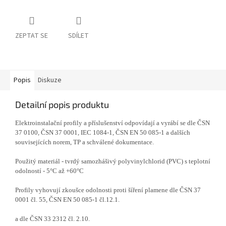
ZEPTAT SE
SDÍLET
Popis
Diskuze
Detailní popis produktu
Elektroinstalační profily a příslušenství odpovídají a vyrábí se dle ČSN
37 0100, ČSN 37 0001, IEC 1084-1, ČSN EN 50 085-1 a dalších
souvisejících norem, TP a schválené dokumentace.
Použitý materiál - tvrdý samozhášivý polyvinylchlorid (PVC) s teplotní
odolností - 5°C až +60°C
Profily vyhovují zkoušce odolnosti proti šíření plamene dle ČSN 37
0001 čl. 55, ČSN EN 50 085-1 čl.12.1.
a dle ČSN 33 2312 čl. 2.10.