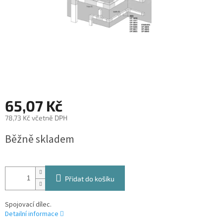
65,07 Kč
78,73 Kč včetně DPH
Měrná
Běžně skladem
cena:
Přidat do košíku
Spojovací dílec.
Detailní informace