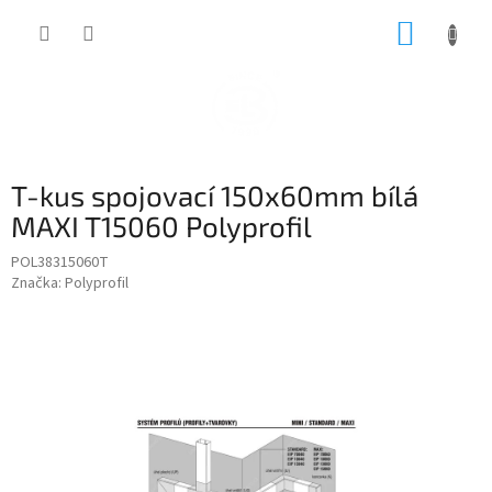
Přejít
NÁKUP
na
obsah
KOŠÍK
T-kus spojovací 150x60mm bílá
MAXI T15060 Polyprofil
POL38315060T
Značka:
Polyprofil