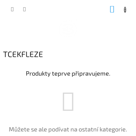
Přejít
NÁKUP
na
obsah
KOŠÍK
TCEKFLEZE
Produkty teprve připravujeme.
Můžete se ale podívat na ostatní kategorie.