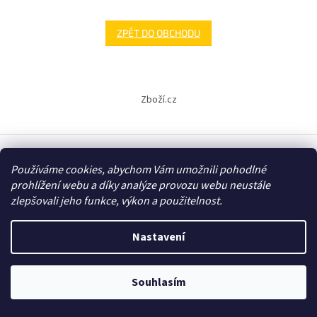
ZPĚT DO OBCHODU
Z
á
Zboží.cz
p
a
t
í
Používáme cookies, abychom Vám umožnili pohodlné
Vytvořil Shoptet
prohlížení webu a díky analýze provozu webu neustále
zlepšovali jeho funkce, výkon a použitelnost.
Copyright 2026
E-shop - 3EL Group, s.r.o.
. Všechna práva
vyhrazena.
Nastavení
Souhlasím