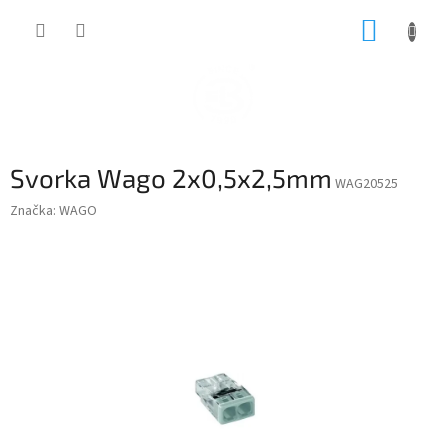
Přejít
NÁKUP
na
obsah
KOŠÍK
Svorka Wago 2x0,5x2,5mm
WAG20525
Značka:
WAGO