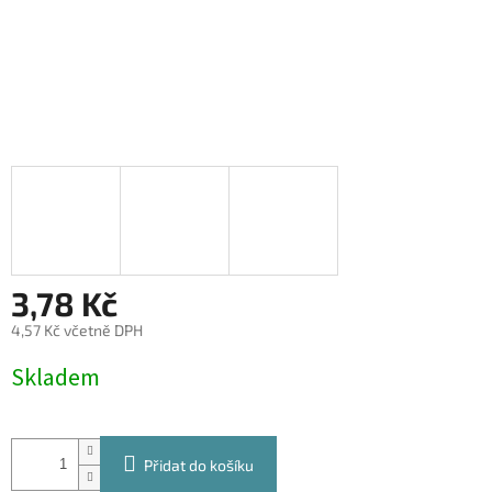
3,78 Kč
4,57 Kč včetně DPH
Měrná
Skladem
cena:
Přidat do košíku