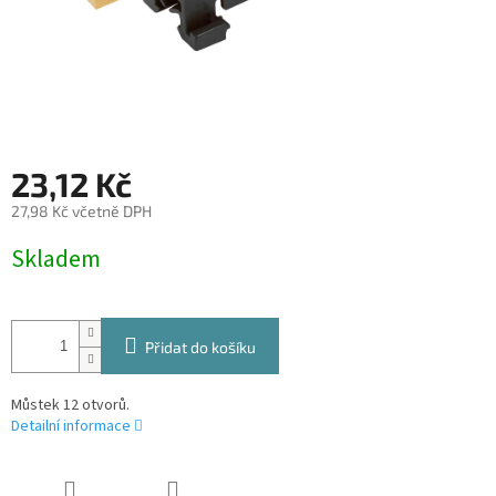
23,12 Kč
27,98 Kč včetně DPH
Měrná
Skladem
cena:
Přidat do košíku
Můstek 12 otvorů.
Detailní informace