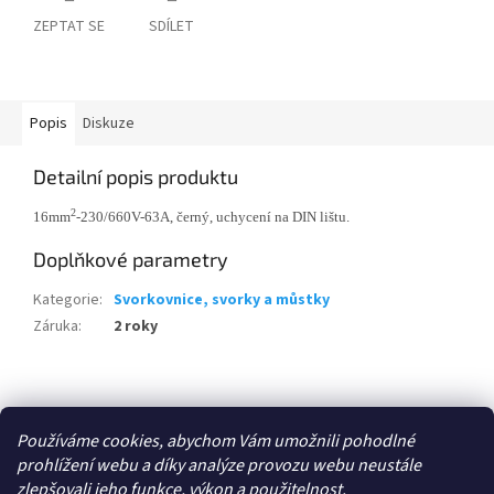
ZEPTAT SE
SDÍLET
Popis
Diskuze
Detailní popis produktu
2
16mm
-230/660V-63A, černý, uchycení na DIN lištu.
Doplňkové parametry
Kategorie
:
Svorkovnice, svorky a můstky
Záruka
:
2 roky
Z
á
Zboží.cz
p
Používáme cookies, abychom Vám umožnili pohodlné
a
prohlížení webu a díky analýze provozu webu neustále
t
zlepšovali jeho funkce, výkon a použitelnost.