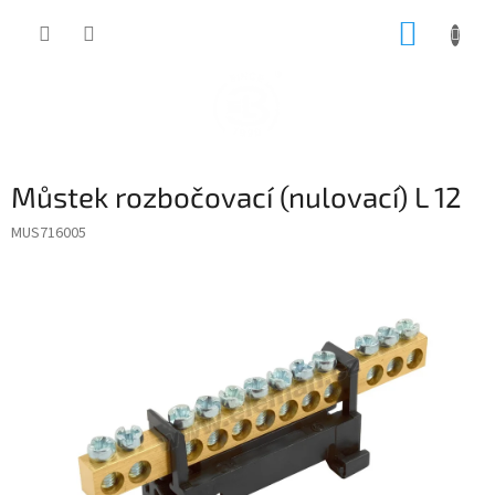
Přejít
NÁKUP
na
obsah
KOŠÍK
Můstek rozbočovací (nulovací) L 12
MUS716005