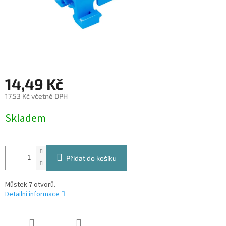
14,49 Kč
17,53 Kč včetně DPH
Měrná
Skladem
cena:
Přidat do košíku
Můstek 7 otvorů.
Detailní informace