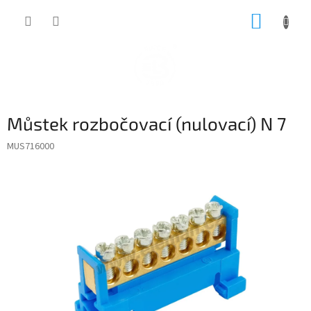
Přejít
NÁKUP
na
obsah
KOŠÍK
Můstek rozbočovací (nulovací) N 7
MUS716000