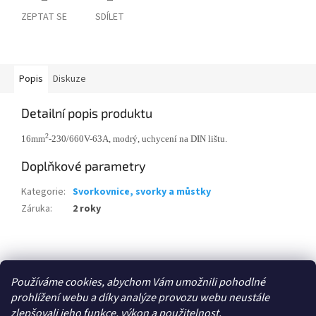
ZEPTAT SE
SDÍLET
Popis
Diskuze
Detailní popis produktu
2
16mm
-230/660V-63A, modrý, uchycení na DIN lištu.
Doplňkové parametry
Kategorie
:
Svorkovnice, svorky a můstky
Záruka
:
2 roky
Z
á
Zboží.cz
p
Používáme cookies, abychom Vám umožnili pohodlné
a
prohlížení webu a díky analýze provozu webu neustále
t
zlepšovali jeho funkce, výkon a použitelnost.