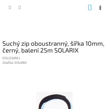
Přejít
NÁKUP
na
obsah
KOŠÍK
Suchý zip oboustranný, šířka 10mm,
černý, balení 25m SOLARIX
SOL1520011
Značka:
SOLARIX