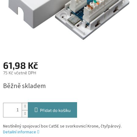
61,98 Kč
75 Kč včetně DPH
Měrná
Běžně skladem
cena:
Přidat do košíku
Nestíněný spojovací box Cat5E se svorkovnicí Krone, čtyřpárový.
Detailní informace