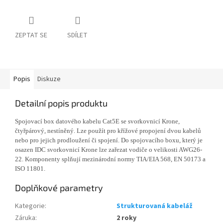
ZEPTAT SE
SDÍLET
Popis
Diskuze
Detailní popis produktu
Spojovací box datového kabelu Cat5E se svorkovnicí Krone,
čtyřpárový, nestíněný. Lze použít pro křížové propojení dvou kabelů
nebo pro jejich prodloužení či spojení. Do spojovacího boxu, který je
osazen IDC svorkovnicí Krone lze zařezat vodiče o velikosti AWG26-
22. Komponenty splňují mezinárodní normy TIA/EIA 568, EN 50173 a
ISO 11801.
Doplňkové parametry
Kategorie
:
Strukturovaná kabeláž
Záruka
:
2 roky