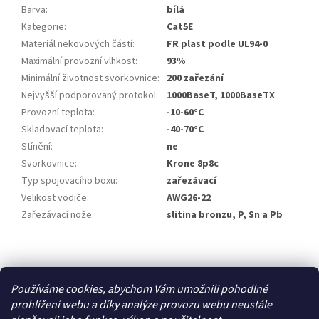
Barva
:
bílá
Kategorie
:
Cat5E
Materiál nekovových částí
:
FR plast podle UL94-0
Maximální provozní vlhkost
:
93%
Minimální životnost svorkovnice
:
200 zařezání
Nejvyšší podporovaný protokol
:
1000BaseT, 1000BaseTX
Provozní teplota
:
-10-60°C
Skladovací teplota
:
-40-70°C
Stínění
:
ne
Svorkovnice
:
Krone 8p8c
Typ spojovacího boxu
:
zařezávací
Velikost vodiče
:
AWG26-22
Zařezávací nože
:
slitina bronzu, P, Sn a Pb
Z
á
Zboží.cz
p
Používáme cookies, abychom Vám umožnili pohodlné
a
prohlížení webu a díky analýze provozu webu neustále