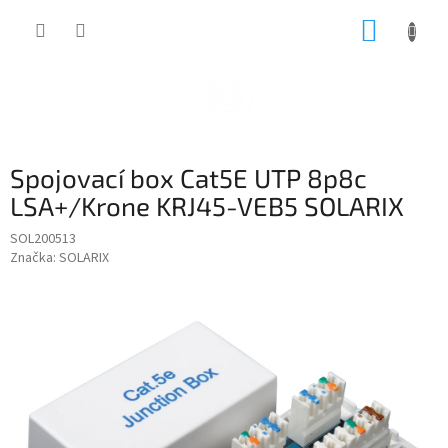
Přejít
NÁKUP
na
obsah
KOŠÍK
Spojovací box Cat5E UTP 8p8c
LSA+/Krone KRJ45-VEB5 SOLARIX
SOL200513
Značka:
SOLARIX