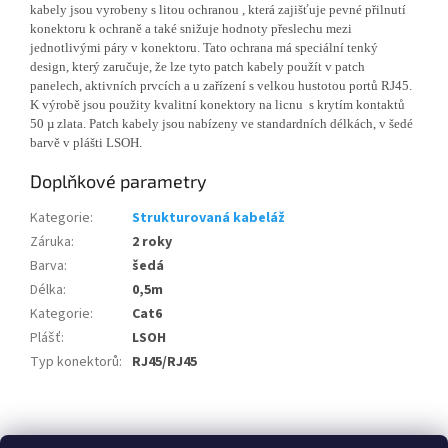
kabely jsou vyrobeny s litou ochranou , která zajišťuje pevné přilnutí
konektoru k ochraně a také snižuje hodnoty přeslechu mezi
jednotlivými páry v konektoru. Tato ochrana má speciální tenký
design, který zaručuje, že lze tyto patch kabely použít v patch
panelech, aktivních prvcích a u zařízení s velkou hustotou portů RJ45.
K výrobě jsou použity kvalitní konektory na licnu s krytím kontaktů
50 µ zlata. Patch kabely jsou nabízeny ve standardních délkách, v šedé
barvě v plášti LSOH.
Doplňkové parametry
Kategorie
:
Strukturovaná kabeláž
Záruka
:
2 roky
Barva
:
šedá
Délka
:
0,5m
Kategorie
:
Cat6
Plášť
:
LSOH
Typ konektorů
:
RJ45/RJ45
Z
á