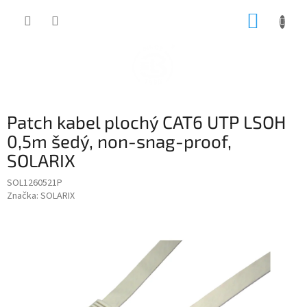
Přejít
NÁKUP
na
obsah
KOŠÍK
Patch kabel plochý CAT6 UTP LSOH
0,5m šedý, non-snag-proof,
SOLARIX
SOL1260521P
Značka:
SOLARIX