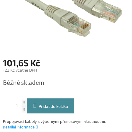
101,65 Kč
123 Kč včetně DPH
Měrná
Běžně skladem
cena:
Přidat do košíku
Propojovací kabely s výbornými přenosovými vlastnostmi.
Detailní informace