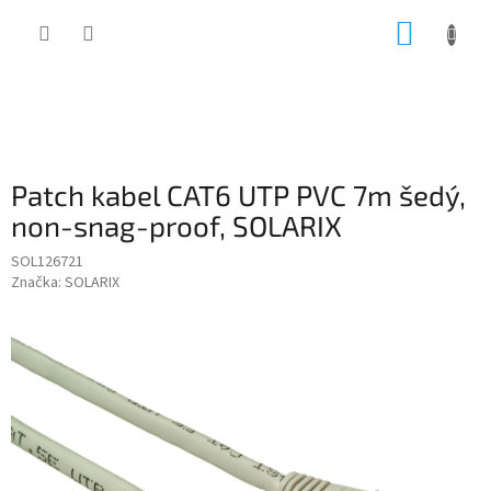
Přejít
NÁKUP
na
obsah
KOŠÍK
Patch kabel CAT6 UTP PVC 7m šedý,
non-snag-proof, SOLARIX
SOL126721
Značka:
SOLARIX