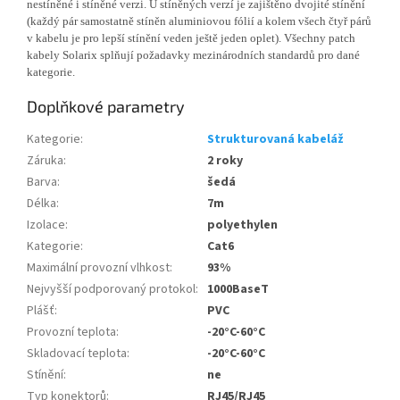
nestíněné i stíněné verzi. U stíněných verzí je zajištěno dvojité stínění
(každý pár samostatně stíněn aluminiovou fólií a kolem všech čtyř párů
v kabelu je pro lepší stínění veden ještě jeden oplet). Všechny patch
kabely Solarix splňují požadavky mezinárodních standardů pro dané
kategorie.
Doplňkové parametry
Kategorie
:
Strukturovaná kabeláž
Záruka
:
2 roky
Barva
:
šedá
Délka
:
7m
Izolace
:
polyethylen
Kategorie
:
Cat6
Maximální provozní vlhkost
:
93%
Nejvyšší podporovaný protokol
:
1000BaseT
Plášť
:
PVC
Provozní teplota
:
-20°C-60°C
Skladovací teplota
:
-20°C-60°C
Stínění
:
ne
Typ konektorů
:
RJ45/RJ45