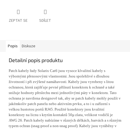
ZEPTAT SE
SDÍLET
Popis
Diskuze
Detailní popis produktu
Patch kabely řady Solarix Cat6 jsou vysoce klvalitní kabely s
výbornými přenosovými vlastnostmi. Jsou spolehlivé s dlouhou
životností i při zvýšené namáhavosti. Kabely jsou vyrobeny s litou
ochranou, která zajišťuje pevné přilnutí konektoru k ochraně a také
snižuje hodnoty přeslechu mezi jednotlivými páry v konektoru. Tato
ochrana je navržena designově tak, aby se patch kabely mohly použít v
jakémkoliv patch panelu nebo aktivním prvku, a to i u zařízení s
velkou hustotou portů RJ45. Použité konektory jsou kvalitní
konektory na licnu s krytím kontaktů 50µ zlata, velikost vodičů je
AWG 26. Patch kabely nabízíme v různých délkách, barvách a s různým
typem ochran (snag-proof a non-snag proof). Kabely jsou vyráběny v