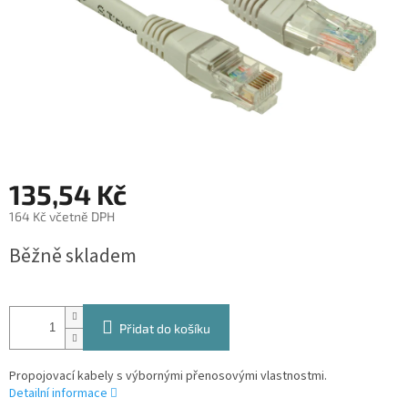
135,54 Kč
164 Kč včetně DPH
Měrná
Běžně skladem
cena:
Přidat do košíku
Propojovací kabely s výbornými přenosovými vlastnostmi.
Detailní informace