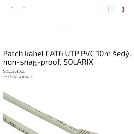
Přejít
NÁKUP
na
obsah
KOŠÍK
Patch kabel CAT6 UTP PVC 10m šedý,
non-snag-proof, SOLARIX
SOL1261021
Značka:
SOLARIX