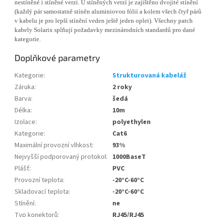
nestíněné i stíněné verzi. U stíněných verzí je zajištěno dvojité stínění
(každý pár samostatně stíněn aluminiovou fólií a kolem všech čtyř párů
v kabelu je pro lepší stínění veden ještě jeden oplet). Všechny patch
kabely Solarix splňují požadavky mezinárodních standardů pro dané
kategorie.
Doplňkové parametry
Kategorie
:
Strukturovaná kabeláž
Záruka
:
2 roky
Barva
:
šedá
Délka
:
10m
Izolace
:
polyethylen
Kategorie
:
Cat6
Maximální provozní vlhkost
:
93%
Nejvyšší podporovaný protokol
:
1000BaseT
Plášť
:
PVC
Provozní teplota
:
-20°C-60°C
Skladovací teplota
:
-20°C-60°C
Stínění
:
ne
Typ konektorů
:
RJ45/RJ45