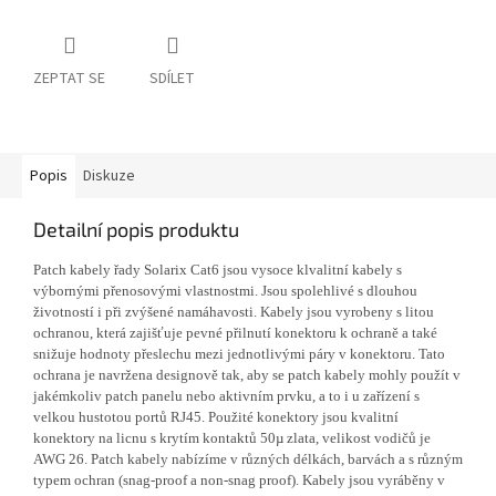
ZEPTAT SE
SDÍLET
Popis
Diskuze
Detailní popis produktu
Patch kabely řady Solarix Cat6 jsou vysoce klvalitní kabely s
výbornými přenosovými vlastnostmi. Jsou spolehlivé s dlouhou
životností i při zvýšené namáhavosti. Kabely jsou vyrobeny s litou
ochranou, která zajišťuje pevné přilnutí konektoru k ochraně a také
snižuje hodnoty přeslechu mezi jednotlivými páry v konektoru. Tato
ochrana je navržena designově tak, aby se patch kabely mohly použít v
jakémkoliv patch panelu nebo aktivním prvku, a to i u zařízení s
velkou hustotou portů RJ45. Použité konektory jsou kvalitní
konektory na licnu s krytím kontaktů 50µ zlata, velikost vodičů je
AWG 26. Patch kabely nabízíme v různých délkách, barvách a s různým
typem ochran (snag-proof a non-snag proof). Kabely jsou vyráběny v