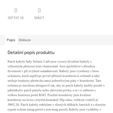
ZEPTAT SE
SDÍLET
Popis
Diskuze
Detailní popis produktu
Patch kabely řady Solarix Cat6 jsou vysoce klvalitní kabely s
výbornými přenosovými vlastnostmi. Jsou spolehlivé s dlouhou
životností i při zvýšené namáhavosti. Kabely jsou vyrobeny s litou
ochranou, která zajišťuje pevné přilnutí konektoru k ochraně a také
snižuje hodnoty přeslechu mezi jednotlivými páry v konektoru. Tato
ochrana je navržena designově tak, aby se patch kabely mohly použít v
jakémkoliv patch panelu nebo aktivním prvku, a to i u zařízení s
velkou hustotou portů RJ45. Použité konektory jsou kvalitní
konektory na licnu s krytím kontaktů 50µ zlata, velikost vodičů je
AWG 26. Patch kabely nabízíme v různých délkách, barvách a s různým
typem ochran (snag-proof a non-snag proof). Kabely jsou vyráběny v