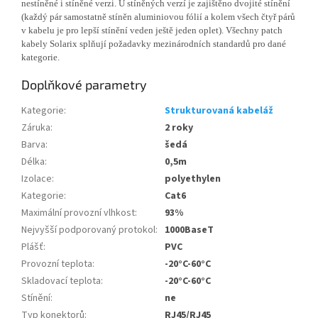
nestíněné i stíněné verzi. U stíněných verzí je zajištěno dvojité stínění
(každý pár samostatně stíněn aluminiovou fólií a kolem všech čtyř párů
v kabelu je pro lepší stínění veden ještě jeden oplet). Všechny patch
kabely Solarix splňují požadavky mezinárodních standardů pro dané
kategorie.
Doplňkové parametry
Kategorie
:
Strukturovaná kabeláž
Záruka
:
2 roky
Barva
:
šedá
Délka
:
0,5m
Izolace
:
polyethylen
Kategorie
:
Cat6
Maximální provozní vlhkost
:
93%
Nejvyšší podporovaný protokol
:
1000BaseT
Plášť
:
PVC
Provozní teplota
:
-20°C-60°C
Skladovací teplota
:
-20°C-60°C
Stínění
:
ne
Typ konektorů
:
RJ45/RJ45