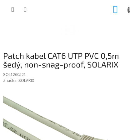
Přejít
NÁKUP
na
obsah
KOŠÍK
Patch kabel CAT6 UTP PVC 0,5m
šedý, non-snag-proof, SOLARIX
SOL1260521
Značka:
SOLARIX