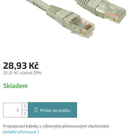
28,93 Kč
35,01 Kč včetně DPH
Měrná
Skladem
cena:
Přidat do košíku
Propojovací kabely s výbornými přenosovými vlastnostmi.
Detailní informace