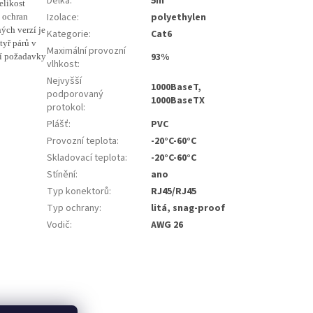
Délka
:
5m
elikost
Izolace
:
polyethylen
 ochran
ných verzí je
Kategorie
:
Cat6
tyř párů v
Maximální provozní
93%
ují požadavky
vlhkost
:
Nejvyšší
1000BaseT,
podporovaný
1000BaseTX
protokol
:
Plášť
:
PVC
Provozní teplota
:
-20°C-60°C
Skladovací teplota
:
-20°C-60°C
Stínění
:
ano
Typ konektorů
:
RJ45/RJ45
Typ ochrany
:
litá, snag-proof
Vodič
:
AWG 26