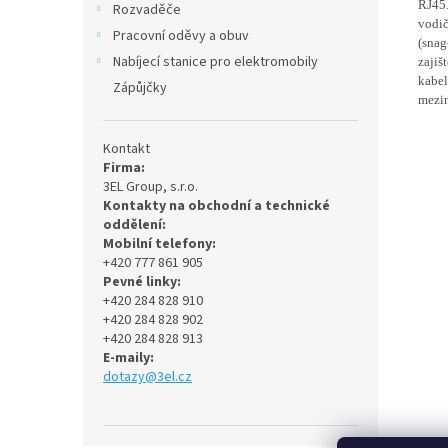
RJ45.
Rozvaděče
vodič
Pracovní oděvy a obuv
(snag
Nabíjecí stanice pro elektromobily
zajiš
kabel
Zápůjčky
mezin
Kontakt
Firma:
3EL Group, s.r.o.
Kontakty na obchodní a technické
oddělení:
Mobilní telefony:
+420 777 861 905
Pevné linky:
+420 284 828 910
+420 284 828 902
+420 284 828 913
E-maily:
dotazy@3el.cz