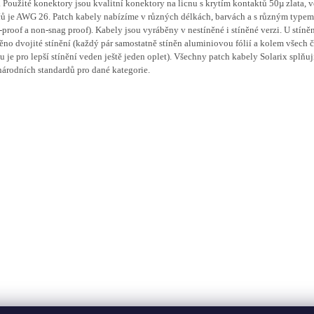
 Použité konektory jsou kvalitní konektory na licnu s krytím kontaktů 50µ zlata, v
ů je AWG 26. Patch kabely nabízíme v různých délkách, barvách a s různým typem
-proof a non-snag proof). Kabely jsou vyráběny v nestíněné i stíněné verzi. U stíně
těno dvojité stínění (každý pár samostatně stíněn aluminiovou fólií a kolem všech č
u je pro lepší stínění veden ještě jeden oplet). Všechny patch kabely Solarix splň
árodních standardů pro dané kategorie.