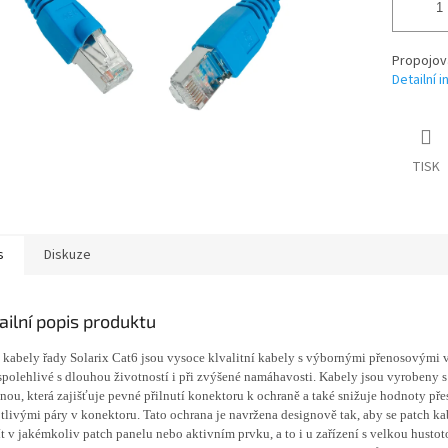
Propojov
Detailní 
TISK
s
Diskuze
ailní popis produktu
 kabely řady Solarix Cat6 jsou vysoce klvalitní kabely s výbornými přenosovými v
spolehlivé s dlouhou životností i při zvýšené namáhavosti. Kabely jsou vyrobeny s
nou, která zajišťuje pevné přilnutí konektoru k ochraně a také snižuje hodnoty př
tlivými páry v konektoru. Tato ochrana je navržena designově tak, aby se patch k
t v jakémkoliv patch panelu nebo aktivním prvku, a to i u zařízení s velkou hustot