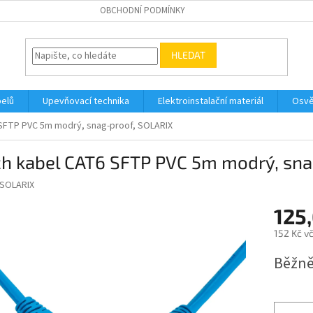
OBCHODNÍ PODMÍNKY
HLEDAT
belů
Upevňovací technika
Elektroinstalační materiál
Osvě
 SFTP PVC 5m modrý, snag-proof, SOLARIX
ch kabel CAT6 SFTP PVC 5m modrý, sna
SOLARIX
125
152 Kč v
Měrná
Běžně
cena: