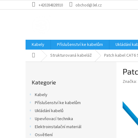
Přejít
+420284828910
obchod@3el.cz
na
obsah
Kabely
Příslušenství ke kabelům
Ukládání ka
Domů
Strukturovaná kabeláž
Patch kabel CAT6
P
Pat
o
Přeskočit
s
Značka:
Kategorie
kategorie
t
r
Kabely
a
Příslušenství ke kabelům
n
Ukládání kabelů
n
í
Upevňovací technika
p
Elektroinstalační materiál
a
Osvětlení