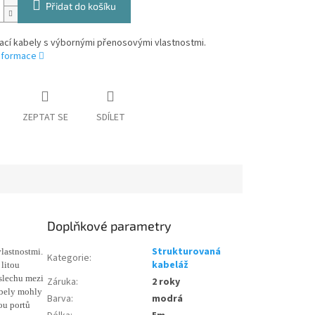
Přidat do košíku
ací kabely s výbornými přenosovými vlastnostmi.
informace
ZEPTAT SE
SDÍLET
Doplňkové parametry
Strukturovaná
lastnostmi.
Kategorie
:
kabeláž
 litou
eslechu mezi
Záruka
:
2 roky
abely mohly
Barva
:
modrá
ou portů