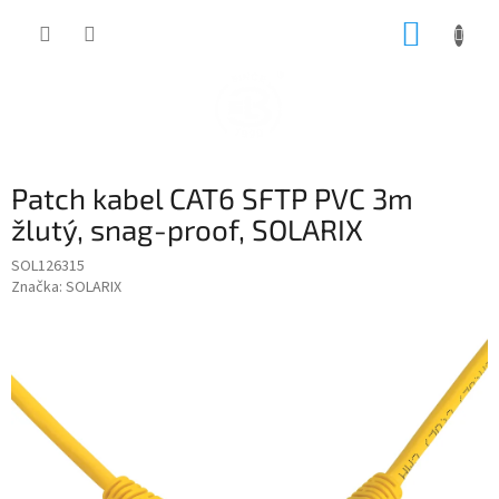
Přejít
NÁKUP
na
obsah
KOŠÍK
Patch kabel CAT6 SFTP PVC 3m
žlutý, snag-proof, SOLARIX
SOL126315
Značka:
SOLARIX