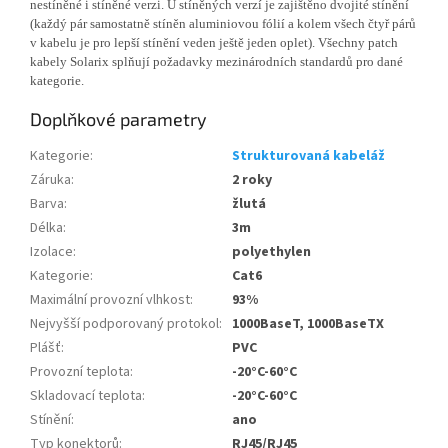
nestíněné i stíněné verzi. U stíněných verzí je zajištěno dvojité stínění
(každý pár samostatně stíněn aluminiovou fólií a kolem všech čtyř párů
v kabelu je pro lepší stínění veden ještě jeden oplet). Všechny patch
kabely Solarix splňují požadavky mezinárodních standardů pro dané
kategorie.
Doplňkové parametry
Kategorie
:
Strukturovaná kabeláž
Záruka
:
2 roky
Barva
:
žlutá
Délka
:
3m
Izolace
:
polyethylen
Kategorie
:
Cat6
Maximální provozní vlhkost
:
93%
Nejvyšší podporovaný protokol
:
1000BaseT, 1000BaseTX
Plášť
:
PVC
Provozní teplota
:
-20°C-60°C
Skladovací teplota
:
-20°C-60°C
Stínění
:
ano
Typ konektorů
:
RJ45/RJ45