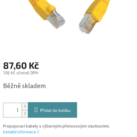
87,60 Kč
106 Kč včetně DPH
Měrná
Běžně skladem
cena:
Přidat do košíku
Propojovací kabely s výbornými přenosovými vlastnostmi.
Detailní informace