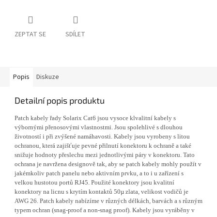
ZEPTAT SE
SDÍLET
Popis
Diskuze
Detailní popis produktu
Patch kabely řady Solarix Cat6 jsou vysoce klvalitní kabely s
výbornými přenosovými vlastnostmi. Jsou spolehlivé s dlouhou
životností i při zvýšené namáhavosti. Kabely jsou vyrobeny s litou
ochranou, která zajišťuje pevné přilnutí konektoru k ochraně a také
snižuje hodnoty přeslechu mezi jednotlivými páry v konektoru. Tato
ochrana je navržena designově tak, aby se patch kabely mohly použít v
jakémkoliv patch panelu nebo aktivním prvku, a to i u zařízení s
velkou hustotou portů RJ45. Použité konektory jsou kvalitní
konektory na licnu s krytím kontaktů 50µ zlata, velikost vodičů je
AWG 26. Patch kabely nabízíme v různých délkách, barvách a s různým
typem ochran (snag-proof a non-snag proof). Kabely jsou vyráběny v