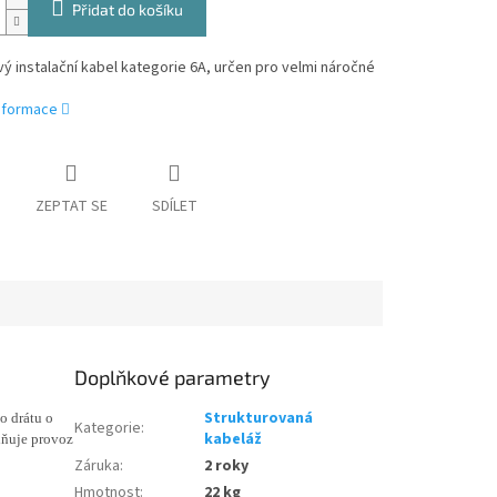
Přidat do košíku
ý instalační kabel kategorie 6A, určen pro velmi náročné
informace
ZEPTAT SE
SDÍLET
Doplňkové parametry
Strukturovaná
o drátu o
Kategorie
:
kabeláž
lňuje provoz
Záruka
:
2 roky
Hmotnost
:
22 kg