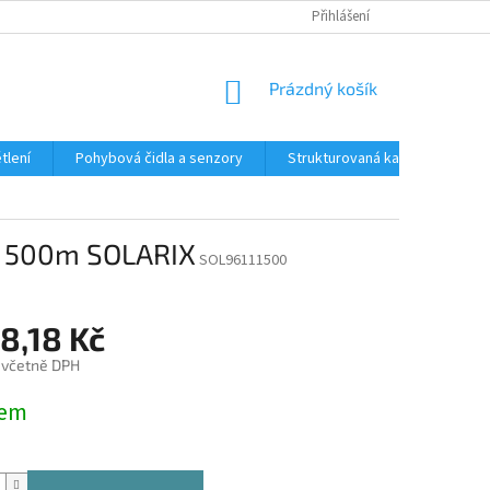
Přihlášení
NÁKUPNÍ
Prázdný košík
KOŠÍK
tlení
Pohybová čidla a senzory
Strukturovaná kabeláž
R
ní 500m SOLARIX
SOL96111500
8,18 Kč
 včetně DPH
dem