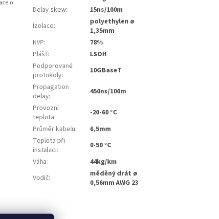
ace o
Delay skew
:
15ns/100m
polyethylen ø
Izolace
:
1,35mm
NVP
:
78%
Plášť
:
LSOH
Podporované
10GBaseT
protokoly
:
Propagation
450ns/100m
delay
:
Provozní
-20-60 °C
teplota
:
Průměr kabelu
:
6,5mm
Teplota při
0-50 °C
instalaci
:
Váha
:
44kg/km
měděný drát ø
Vodič
:
0,56mm AWG 23