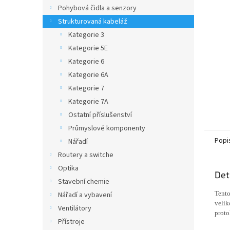
n
Pohybová čidla a senzory
e
Strukturovaná kabeláž
l
Kategorie 3
Kategorie 5E
Kategorie 6
Kategorie 6A
Kategorie 7
Kategorie 7A
Ostatní příslušenství
Průmyslové komponenty
Popi
Nářadí
Routery a switche
Optika
Det
Stavební chemie
Tento
Nářadí a vybavení
velik
Ventilátory
proto
Přístroje