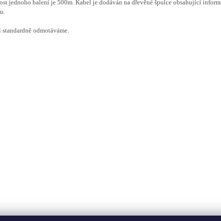
ost jednoho balení je 500m. Kabel je dodáván na dřevěné špulce obsahující inform
lu.
l standardně odmotáváme.