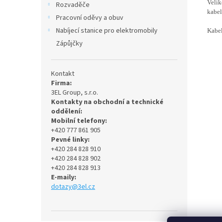
Velik
Rozvaděče
kabe
Pracovní oděvy a obuv
Nabíjecí stanice pro elektromobily
Kabe
Zápůjčky
Kontakt
Firma:
3EL Group, s.r.o.
Kontakty na obchodní a technické
oddělení:
Mobilní telefony:
+420 777 861 905
Pevné linky:
+420 284 828 910
+420 284 828 902
+420 284 828 913
E-maily:
dotazy@3el.cz