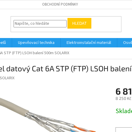
OBCHODNÍ PODMÍNKY
HLEDAT
belů
Upevňovací technika
Elektroinstalační materiál
Osvě
6A STP (FTP) LSOH balení 500m SOLARIX
el datový Cat 6A STP (FTP) LSOH bale
SOLARIX
6 81
8 250 Kč
Měrná
Skla
cena: