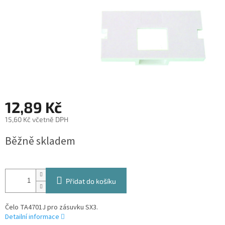
12,89 Kč
15,60 Kč včetně DPH
Měrná
Běžně skladem
cena:
Přidat do košíku
Čelo TA4701J pro zásuvku SX3.
Detailní informace