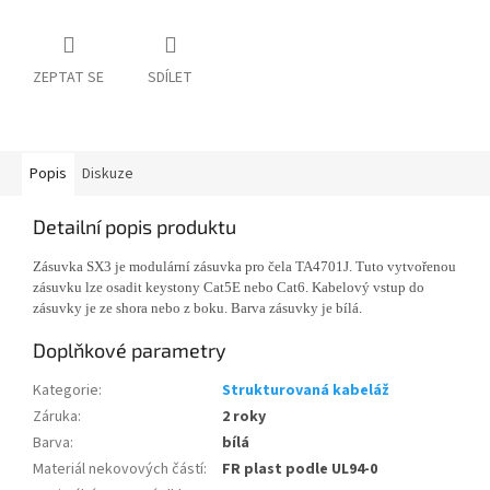
ZEPTAT SE
SDÍLET
Popis
Diskuze
Detailní popis produktu
Zásuvka SX3 je modulární zásuvka pro čela TA4701J. Tuto vytvořenou
zásuvku lze osadit keystony Cat5E nebo Cat6. Kabelový vstup do
zásuvky je ze shora nebo z boku. Barva zásuvky je bílá.
Doplňkové parametry
Kategorie
:
Strukturovaná kabeláž
Záruka
:
2 roky
Barva
:
bílá
Materiál nekovových částí
:
FR plast podle UL94-0