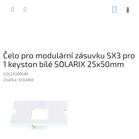
Přejít
NÁKUP
na
obsah
KOŠÍK
Čelo pro modulární zásuvku SX3 pro
1 keyston bílé SOLARIX 25x50mm
SOL15200349
Značka:
SOLARIX