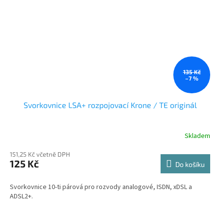
135 Kč
–7 %
Svorkovnice LSA+ rozpojovací Krone / TE originál
Skladem
151,25 Kč včetně DPH
125 Kč
Do košíku
Svorkovnice 10-ti párová pro rozvody analogové, ISDN, xDSL a
ADSL2+.