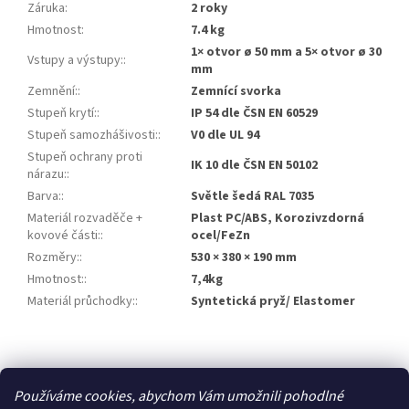
Záruka
:
2 roky
Hmotnost
:
7.4 kg
1× otvor ø 50 mm a 5× otvor ø 30
Vstupy a výstupy:
:
mm
Zemnění:
:
Zemnící svorka
Stupeň krytí:
:
IP 54 dle ČSN EN 60529
Stupeň samozhášivosti:
:
V0 dle UL 94
Stupeň ochrany proti
IK 10 dle ČSN EN 50102
nárazu:
:
Barva:
:
Světle šedá RAL 7035
Materiál rozvaděče +
Plast PC/ABS, Korozivzdorná
kovové části:
:
ocel/FeZn
Rozměry:
:
530 × 380 × 190 mm
Hmotnost:
:
7,4kg
Materiál průchodky:
:
Syntetická pryž/ Elastomer
Z
á
Zboží.cz
p
Používáme cookies, abychom Vám umožnili pohodlné