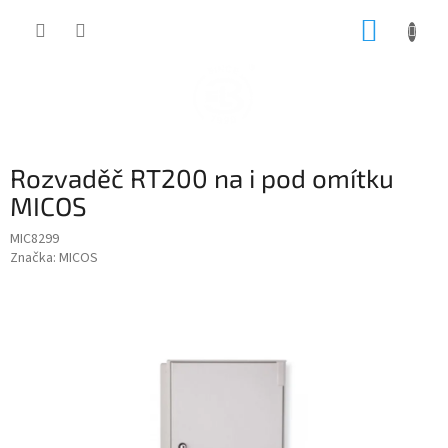
Přejít
NÁKUP
na
obsah
KOŠÍK
Rozvaděč RT200 na i pod omítku
MICOS
MIC8299
Značka:
MICOS