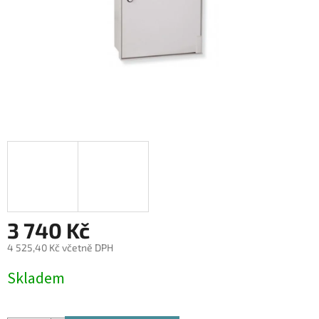
3 740 Kč
4 525,40 Kč včetně DPH
Měrná
Skladem
cena: