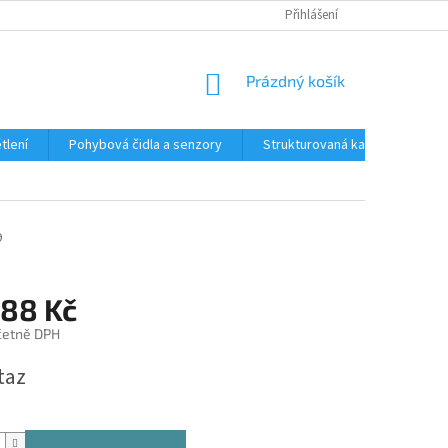
Přihlášení
NÁKUPNÍ
Prázdný košík
KOŠÍK
tlení
Pohybová čidla a senzory
Strukturovaná kabeláž
R
9
,88 Kč
četně DPH
taz