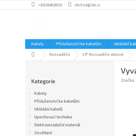
Přejít
+420284828910
obchod@3el.cz
na
obsah
Kabely
Příslušenství ke kabelům
Ukládání ka
Domů
Rozvaděče
19" Rozvaděče datové
P
Vyva
o
Přeskočit
s
Značka:
Kategorie
kategorie
t
r
Kabely
a
Příslušenství ke kabelům
n
Ukládání kabelů
n
í
Upevňovací technika
p
Elektroinstalační materiál
a
Osvětlení