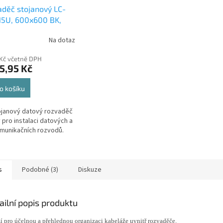
děč stojanový LC-
15U, 600x600 BK,
ěné dveře
Na dotaz
 Kč včetně DPH
5,95 Kč
o košíku
ojanový datový rozvaděč
 pro instalaci datových a
munikačních rozvodů.
s
Podobné (3)
Diskuze
ailní popis produktu
í pro účelnou a přehlednou organizaci kabeláže uvnitř rozvaděče.