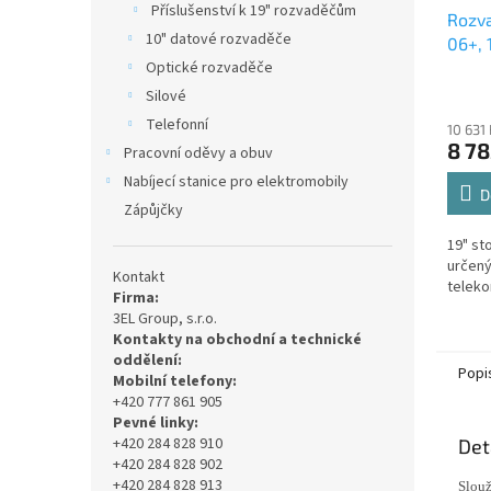
Příslušenství k 19" rozvaděčům
Rozva
10" datové rozvaděče
06+, 
Optické rozvaděče
sklen
Silové
Telefonní
10 631
8 78
Pracovní oděvy a obuv
Nabíjecí stanice pro elektromobily
D
Zápůjčky
19" st
určený
Kontakt
teleko
Firma:
3EL Group, s.r.o.
Kontakty na obchodní a technické
oddělení:
Popi
Mobilní telefony:
+420 777 861 905
Pevné linky:
+420 284 828 910
Det
+420 284 828 902
+420 284 828 913
Slouž