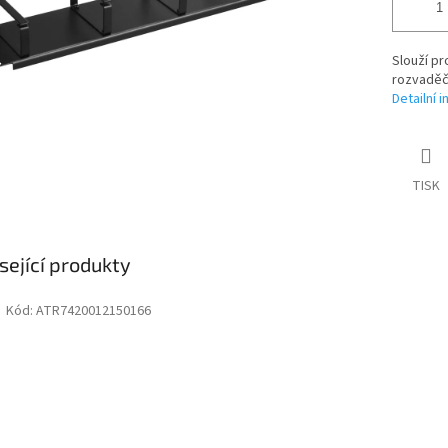
Slouží pr
rozvaděč
Detailní 
TISK
sející produkty
Kód:
ATR7420012150166