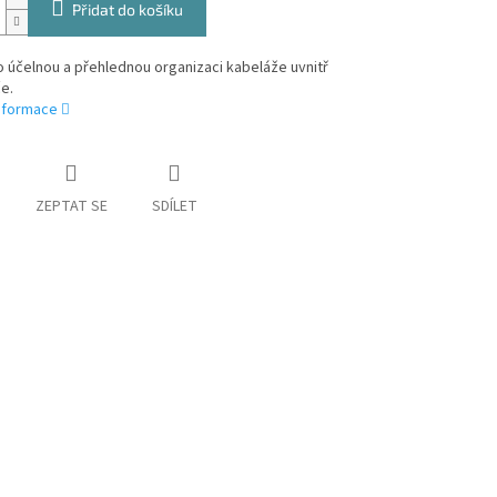
Přidat do košíku
o účelnou a přehlednou organizaci kabeláže uvnitř
e.
informace
ZEPTAT SE
SDÍLET