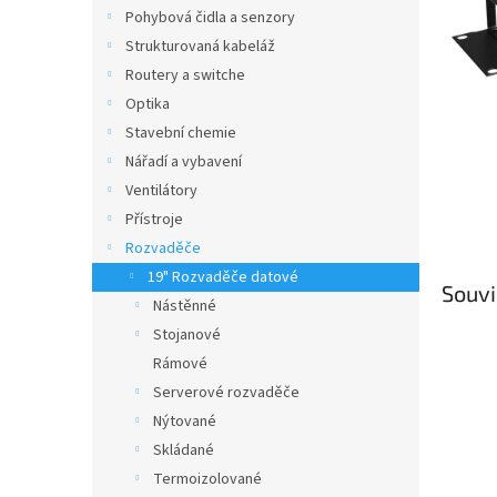
n
Pohybová čidla a senzory
e
Strukturovaná kabeláž
l
Routery a switche
Optika
Stavební chemie
Nářadí a vybavení
Ventilátory
Přístroje
Rozvaděče
19" Rozvaděče datové
Souvi
Nástěnné
Stojanové
Rámové
Serverové rozvaděče
Nýtované
Skládané
Termoizolované