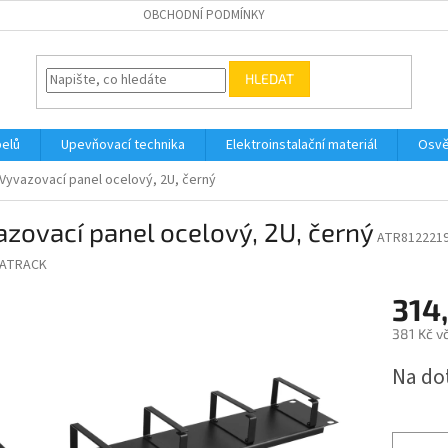
OBCHODNÍ PODMÍNKY
HLEDAT
belů
Upevňovací technika
Elektroinstalační materiál
Osvě
Vyvazovací panel ocelový, 2U, černý
zovací panel ocelový, 2U, černý
ATR812221
ATRACK
314
381 Kč v
Měrná
Na do
cena: